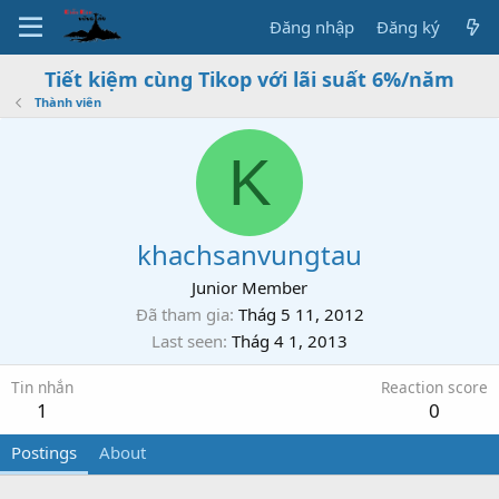
Đăng nhập
Đăng ký
Tiết kiệm cùng Tikop với lãi suất 6%/năm
Thành viên
K
khachsanvungtau
Junior Member
Đã tham gia
Thág 5 11, 2012
Last seen
Thág 4 1, 2013
Tin nhắn
Reaction score
1
0
Postings
About