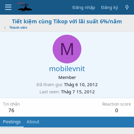
Đăng nhập
Đăng ký
Tiết kiệm cùng Tikop với lãi suất 6%/năm
Thành viên
M
mobilevnit
Member
Đã tham gia
Thág 6 10, 2012
Last seen
Thág 7 15, 2012
Tin nhắn
Reaction score
76
0
Postings
About