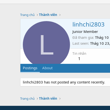
Trang chủ
Thành viên
linhchi2803
L
Junior Member
Đã tham gia
Thág 10 
Last seen
Thág 10 23
Tin nhắn
1
Postings
About
linhchi2803 has not posted any content recently.
Trang chủ
Thành viên