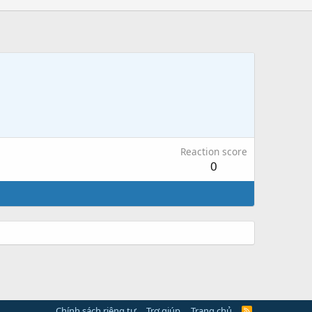
Reaction score
0
Chính sách riêng tư
Trợ giúp
Trang chủ
R