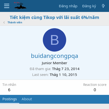
Đăng nhập
Đăng ký
Tiết kiệm cùng Tikop với lãi suất 6%/năm
Thành viên
B
buidangcongpqa
Junior Member
Đã tham gia
Thág 7 23, 2014
Last seen
Thág 1 10, 2015
Tin nhắn
Reaction score
6
0
Postings
About