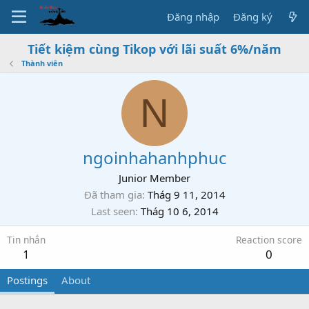
Đăng nhập
Đăng ký
Tiết kiệm cùng Tikop với lãi suất 6%/năm
Thành viên
N
ngoinhahanhphuc
Junior Member
Đã tham gia
Thág 9 11, 2014
Last seen
Thág 10 6, 2014
Tin nhắn
Reaction score
1
0
Postings
About