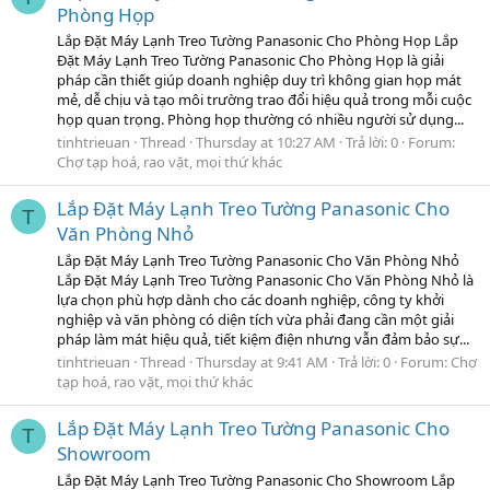
Phòng Họp
Lắp Đặt Máy Lạnh Treo Tường Panasonic Cho Phòng Họp Lắp
Đặt Máy Lạnh Treo Tường Panasonic Cho Phòng Họp là giải
pháp cần thiết giúp doanh nghiệp duy trì không gian họp mát
mẻ, dễ chịu và tạo môi trường trao đổi hiệu quả trong mỗi cuộc
họp quan trọng. Phòng họp thường có nhiều người sử dụng...
tinhtrieuan
Thread
Thursday at 10:27 AM
Trả lời: 0
Forum:
Chợ tạp hoá, rao vặt, mọi thứ khác
Lắp Đặt Máy Lạnh Treo Tường Panasonic Cho
T
Văn Phòng Nhỏ
Lắp Đặt Máy Lạnh Treo Tường Panasonic Cho Văn Phòng Nhỏ
Lắp Đặt Máy Lạnh Treo Tường Panasonic Cho Văn Phòng Nhỏ là
lựa chọn phù hợp dành cho các doanh nghiệp, công ty khởi
nghiệp và văn phòng có diện tích vừa phải đang cần một giải
pháp làm mát hiệu quả, tiết kiệm điện nhưng vẫn đảm bảo sự...
tinhtrieuan
Thread
Thursday at 9:41 AM
Trả lời: 0
Forum:
Chợ
tạp hoá, rao vặt, mọi thứ khác
Lắp Đặt Máy Lạnh Treo Tường Panasonic Cho
T
Showroom
Lắp Đặt Máy Lạnh Treo Tường Panasonic Cho Showroom Lắp