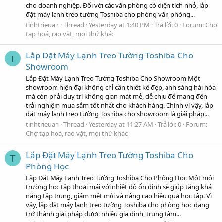
cho doanh nghiệp. Đối với các văn phòng có diện tích nhỏ, lắp
đặt máy lạnh treo tường Toshiba cho phòng văn phòng...
tinhtrieuan
Thread
Yesterday at 1:40 PM
Trả lời: 0
Forum:
Chợ
tạp hoá, rao vặt, mọi thứ khác
Lắp Đặt Máy Lạnh Treo Tường Toshiba Cho
T
Showroom
Lắp Đặt Máy Lạnh Treo Tường Toshiba Cho Showroom Một
showroom hiện đại không chỉ cần thiết kế đẹp, ánh sáng hài hòa
mà còn phải duy trì không gian mát mẻ, dễ chịu để mang đến
trải nghiệm mua sắm tốt nhất cho khách hàng. Chính vì vậy, lắp
đặt máy lạnh treo tường Toshiba cho showroom là giải pháp...
tinhtrieuan
Thread
Yesterday at 11:27 AM
Trả lời: 0
Forum:
Chợ tạp hoá, rao vặt, mọi thứ khác
Lắp Đặt Máy Lạnh Treo Tường Toshiba Cho
T
Phòng Học
Lắp Đặt Máy Lạnh Treo Tường Toshiba Cho Phòng Học Một môi
trường học tập thoải mái với nhiệt độ ổn định sẽ giúp tăng khả
năng tập trung, giảm mệt mỏi và nâng cao hiệu quả học tập. Vì
vậy, lắp đặt máy lạnh treo tường Toshiba cho phòng học đang
trở thành giải pháp được nhiều gia đình, trung tâm...