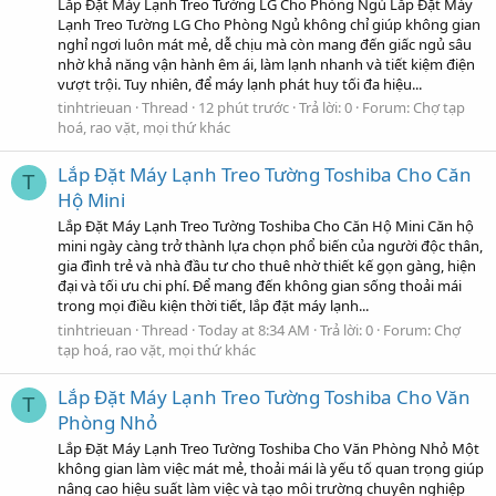
Lắp Đặt Máy Lạnh Treo Tường LG Cho Phòng Ngủ Lắp Đặt Máy
Lạnh Treo Tường LG Cho Phòng Ngủ không chỉ giúp không gian
nghỉ ngơi luôn mát mẻ, dễ chịu mà còn mang đến giấc ngủ sâu
nhờ khả năng vận hành êm ái, làm lạnh nhanh và tiết kiệm điện
vượt trội. Tuy nhiên, để máy lạnh phát huy tối đa hiệu...
tinhtrieuan
Thread
12 phút trước
Trả lời: 0
Forum:
Chợ tạp
hoá, rao vặt, mọi thứ khác
Lắp Đặt Máy Lạnh Treo Tường Toshiba Cho Căn
T
Hộ Mini
Lắp Đặt Máy Lạnh Treo Tường Toshiba Cho Căn Hộ Mini Căn hộ
mini ngày càng trở thành lựa chọn phổ biến của người độc thân,
gia đình trẻ và nhà đầu tư cho thuê nhờ thiết kế gọn gàng, hiện
đại và tối ưu chi phí. Để mang đến không gian sống thoải mái
trong mọi điều kiện thời tiết, lắp đặt máy lạnh...
tinhtrieuan
Thread
Today at 8:34 AM
Trả lời: 0
Forum:
Chợ
tạp hoá, rao vặt, mọi thứ khác
Lắp Đặt Máy Lạnh Treo Tường Toshiba Cho Văn
T
Phòng Nhỏ
Lắp Đặt Máy Lạnh Treo Tường Toshiba Cho Văn Phòng Nhỏ Một
không gian làm việc mát mẻ, thoải mái là yếu tố quan trọng giúp
nâng cao hiệu suất làm việc và tạo môi trường chuyên nghiệp