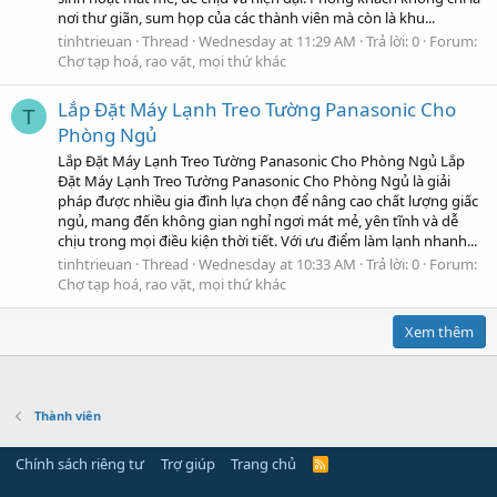
nơi thư giãn, sum họp của các thành viên mà còn là khu...
tinhtrieuan
Thread
Wednesday at 11:29 AM
Trả lời: 0
Forum:
Chợ tạp hoá, rao vặt, mọi thứ khác
Lắp Đặt Máy Lạnh Treo Tường Panasonic Cho
T
Phòng Ngủ
Lắp Đặt Máy Lạnh Treo Tường Panasonic Cho Phòng Ngủ Lắp
Đặt Máy Lạnh Treo Tường Panasonic Cho Phòng Ngủ là giải
pháp được nhiều gia đình lựa chọn để nâng cao chất lượng giấc
ngủ, mang đến không gian nghỉ ngơi mát mẻ, yên tĩnh và dễ
chịu trong mọi điều kiện thời tiết. Với ưu điểm làm lạnh nhanh...
tinhtrieuan
Thread
Wednesday at 10:33 AM
Trả lời: 0
Forum:
Chợ tạp hoá, rao vặt, mọi thứ khác
Xem thêm
Thành viên
Chính sách riêng tư
Trợ giúp
Trang chủ
R
S
S