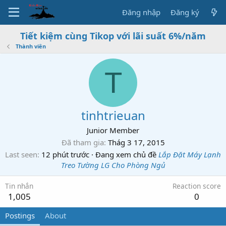
Đăng nhập
Đăng ký
Tiết kiệm cùng Tikop với lãi suất 6%/năm
Thành viên
T
tinhtrieuan
Junior Member
Đã tham gia
Thág 3 17, 2015
Last seen
12 phút trước
·
Đang xem chủ đề
Lắp Đặt Máy Lạnh
Treo Tường LG Cho Phòng Ngủ
Tin nhắn
Reaction score
1,005
0
Postings
About