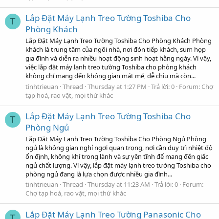
Lắp Đặt Máy Lạnh Treo Tường Toshiba Cho
T
Phòng Khách
Lắp Đặt Máy Lạnh Treo Tường Toshiba Cho Phòng Khách Phòng
khách là trung tâm của ngôi nhà, nơi đón tiếp khách, sum họp
gia đình và diễn ra nhiều hoạt động sinh hoạt hằng ngày. Vì vậy,
việc lắp đặt máy lạnh treo tường Toshiba cho phòng khách
không chỉ mang đến không gian mát mẻ, dễ chịu mà còn...
tinhtrieuan
Thread
Thursday at 1:27 PM
Trả lời: 0
Forum:
Chợ
tạp hoá, rao vặt, mọi thứ khác
Lắp Đặt Máy Lạnh Treo Tường Toshiba Cho
T
Phòng Ngủ
Lắp Đặt Máy Lạnh Treo Tường Toshiba Cho Phòng Ngủ Phòng
ngủ là không gian nghỉ ngơi quan trọng, nơi cần duy trì nhiệt độ
ổn định, không khí trong lành và sự yên tĩnh để mang đến giấc
ngủ chất lượng. Vì vậy, lắp đặt máy lạnh treo tường Toshiba cho
phòng ngủ đang là lựa chọn được nhiều gia đình...
tinhtrieuan
Thread
Thursday at 11:23 AM
Trả lời: 0
Forum:
Chợ tạp hoá, rao vặt, mọi thứ khác
Lắp Đặt Máy Lạnh Treo Tường Panasonic Cho
T