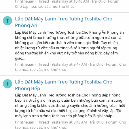
tinhtrieuan
Thread
Yesterday at 10:40 AM
Trả lời: 0
Forum:
Chợ tạp hoá, rao vặt, mọi thứ khác
Lắp Đặt Máy Lạnh Treo Tường Toshiba Cho
T
Phòng Ăn
Lắp Đặt Máy Lạnh Treo Tường Toshiba Cho Phòng Ăn Phòng ăn
không chỉ là nơi thưởng thức những bữa cơm ngon mà còn là
không gian gắn kết các thành viên trong gia đình. Tuy nhiên,
nhiệt lượng từ việc nấu nướng và số lượng người tập trung
đông thường khiến khu vực này trở nên nóng bức, gây cảm
giác...
tinhtrieuan
Thread
Yesterday at 9:47 AM
Trả lời: 0
Forum:
Chợ
tạp hoá, rao vặt, mọi thứ khác
Lắp Đặt Máy Lạnh Treo Tường Toshiba Cho
T
Phòng Bếp
Lắp Đặt Máy Lạnh Treo Tường Toshiba Cho Phòng Bếp Phòng
bếp là nơi cả gia đình quây quần bên những bữa cơm ấm cúng,
nhưng cũng là khu vực thường xuyên chịu ảnh hưởng của nhiệt
lượng từ bếp nấu và các thiết bị gia dụng. Chính vì vậy, lắp đặt
máy lạnh treo tường Toshiba cho phòng bếp là giải pháp...
tinhtrieuan
Thread
Yesterday at 8:43 AM
Trả lời: 0
Forum:
Chợ
tạp hoá, rao vặt, mọi thứ khác