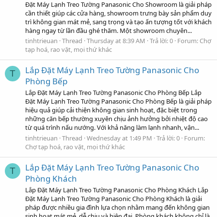
Đặt Máy Lạnh Treo Tường Panasonic Cho Showroom là giải pháp
cần thiết giúp các cửa hàng, showroom trưng bày sản phẩm duy
trì không gian mát mẻ, sang trọng và tạo ấn tượng tốt với khách
hàng ngay từ lần đầu ghé thăm. Một showroom chuyên...
tinhtrieuan
Thread
Thursday at 8:39 AM
Trả lời: 0
Forum:
Chợ
tạp hoá, rao vặt, mọi thứ khác
Lắp Đặt Máy Lạnh Treo Tường Panasonic Cho
T
Phòng Bếp
Lắp Đặt Máy Lạnh Treo Tường Panasonic Cho Phòng Bếp Lắp
Đặt Máy Lạnh Treo Tường Panasonic Cho Phòng Bếp là giải pháp
hiệu quả giúp cải thiện không gian sinh hoạt, đặc biệt trong
những căn bếp thường xuyên chịu ảnh hưởng bởi nhiệt độ cao
từ quá trình nấu nướng. Với khả năng làm lạnh nhanh, vận...
tinhtrieuan
Thread
Wednesday at 1:49 PM
Trả lời: 0
Forum:
Chợ tạp hoá, rao vặt, mọi thứ khác
Lắp Đặt Máy Lạnh Treo Tường Panasonic Cho
T
Phòng Khách
Lắp Đặt Máy Lạnh Treo Tường Panasonic Cho Phòng Khách Lắp
Đặt Máy Lạnh Treo Tường Panasonic Cho Phòng Khách là giải
pháp được nhiều gia đình lựa chọn nhằm mang đến không gian
sinh hoạt mát mẻ, dễ chịu và hiện đại. Phòng khách không chỉ là