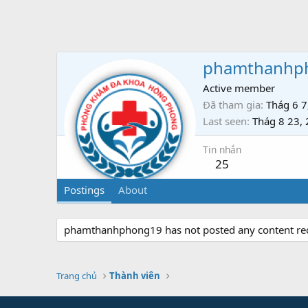
phamthanhp
Active member
Đã tham gia
Thág 6 7
Last seen
Thág 8 23,
Tin nhắn
25
Postings
About
phamthanhphong19 has not posted any content rec
Trang chủ
Thành viên