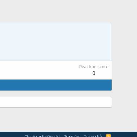
Reaction score
0
Chính sách riêng tư
Trợ giúp
Trang chủ
R