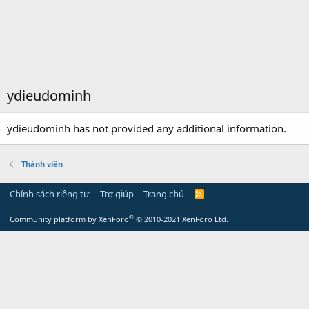
ydieudominh
ydieudominh has not provided any additional information.
Thành viên
Chính sách riêng tư
Trợ giúp
Trang chủ
R
S
S
®
Community platform by XenForo
© 2010-2021 XenForo Ltd.