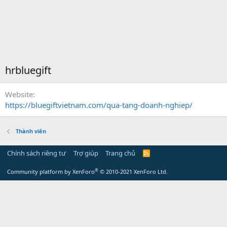
hrbluegift
Website
https://bluegiftvietnam.com/qua-tang-doanh-nghiep/
Thành viên
Chính sách riêng tư
Trợ giúp
Trang chủ
R
S
S
®
Community platform by XenForo
© 2010-2021 XenForo Ltd.