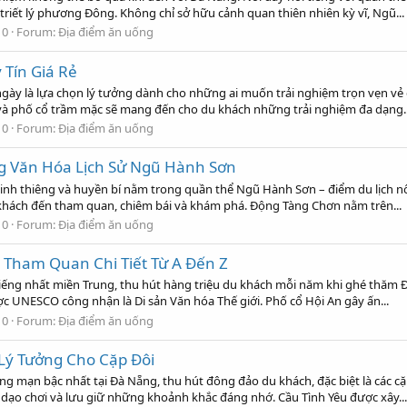
riết lý phương Đông. Không chỉ sở hữu cảnh quan thiên nhiên kỳ vĩ, Ngũ...
 0
Forum:
Địa điểm ăn uống
 Tín Giá Rẻ
ày là lựa chọn lý tưởng dành cho những ai muốn trải nghiệm trọn vẹn vẻ đẹ
ĩ và phố cổ trầm mặc sẽ mang đến cho du khách những trải nghiệm đa dạng..
 0
Forum:
Địa điểm ăn uống
 Văn Hóa Lịch Sử Ngũ Hành Sơn
h thiêng và huyền bí nằm trong quần thể Ngũ Hành Sơn – điểm du lịch nổi 
u khách đến tham quan, chiêm bái và khám phá. Động Tàng Chơn nằm trên...
 0
Forum:
Địa điểm ăn uống
 Tham Quan Chi Tiết Từ A Đến Z
ếng nhất miền Trung, thu hút hàng triệu du khách mỗi năm khi ghé thăm Đà
ợc UNESCO công nhận là Di sản Văn hóa Thế giới. Phố cổ Hội An gây ấn...
 0
Forum:
Địa điểm ăn uống
Lý Tưởng Cho Cặp Đôi
ãng mạn bậc nhất tại Đà Nẵng, thu hút đông đảo du khách, đặc biệt là các
 dạo chơi và lưu giữ những khoảnh khắc đáng nhớ. Cầu Tình Yêu được xây...