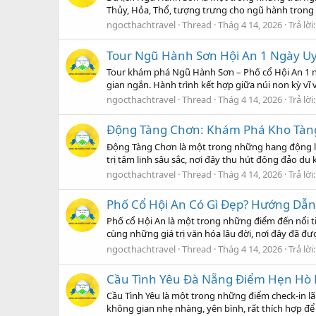
Thủy, Hỏa, Thổ, tượng trưng cho ngũ hành trong t
ngocthachtravel
Thread
Thág 4 14, 2026
Trả lời:
Tour Ngũ Hành Sơn Hội An 1 Ngày Uy
Tour khám phá Ngũ Hành Sơn – Phố cổ Hội An 1 ng
gian ngắn. Hành trình kết hợp giữa núi non kỳ v
ngocthachtravel
Thread
Thág 4 14, 2026
Trả lời:
Động Tàng Chơn: Khám Phá Kho Tàng
Động Tàng Chơn là một trong những hang động lin
trị tâm linh sâu sắc, nơi đây thu hút đông đảo d
ngocthachtravel
Thread
Thág 4 14, 2026
Trả lời:
Phố Cổ Hội An Có Gì Đẹp? Hướng Dẫn
Phố cổ Hội An là một trong những điểm đến nổi ti
cùng những giá trị văn hóa lâu đời, nơi đây đã đư
ngocthachtravel
Thread
Thág 4 14, 2026
Trả lời:
Cầu Tình Yêu Đà Nẵng Điểm Hẹn Hò 
Cầu Tình Yêu là một trong những điểm check-in l
không gian nhẹ nhàng, yên bình, rất thích hợp để