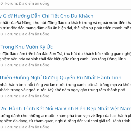
 0
Forum:
Địa điểm ăn uống
 Giờ? Hướng Dẫn Chi Tiết Cho Du Khách
nhất của Đà Nẵng, thu hút đông đảo du khách trong và ngoài nước đến tham
n trúc độc đáo mang đậm dấu ấn hiện đại, thể hiện sự phát triển mạnh mẽ c
 0
Forum:
Địa điểm ăn uống
 Trong Khu Vườn Ký Ức
độc đáo nằm trên bán đảo Sơn Trà, thu hút du khách bởi không gian nghệ th
ghiệm văn hóa và sinh thái đặc biệt giữa rừng xanh. Bảo tàng Đồng Đình...
 0
Forum:
Địa điểm ăn uống
 Thiên Đường Nghỉ Dưỡng Quyến Rũ Nhất Hành Tinh
nhất hành tinh, nổi tiếng với làn nước trong xanh, bãi cát trắng mịn và kh
 khách trong và ngoài nước. Mỹ Khê nằm ngay gần trung tâm thành phố...
 0
Forum:
Địa điểm ăn uống
26: Hành Trình Kết Nối Hai Vịnh Biển Đẹp Nhất Việt Na
lý tưởng dành cho những ai muốn khám phá trọn vẹn vẻ đẹp của hai thành p
hiệm đa dạng, từ tham quan, nghỉ dưỡng đến vui chơi giải trí. Hành trình.
 0
Forum:
Địa điểm ăn uống