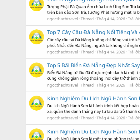
Tượng Phật Bà Quan Âm chùa Linh Ứng Sơn Trà là 
trên bán đảo Sơn Trà, tượng Phật hướng mặt ra b
ngocthachtravel
Thread
Thág 4 14, 2026
Trả lời:
Top 7 Cây Cầu Đà Nẵng Nổi Tiếng Và
Các cây cầu tại Đà Nẵng không chỉ đóng vai trò 
phố. Nhắc đến Đà Nẵng, người ta không chỉ nghĩ đ
ngocthachtravel
Thread
Thág 4 14, 2026
Trả lời:
Top 5 Bãi Biển Đà Nẵng Đẹp Nhất Sa
Biển Đà Nẵng từ lâu đã được mệnh danh là một tr
cùng không gian rộng thoáng, nơi đây trở thành 
ngocthachtravel
Thread
Thág 4 14, 2026
Trả lời:
Kinh Nghiệm Du Lịch Ngũ Hành Sơn Đ
Du lịch Ngũ Hành Sơn là hành trình kết hợp hoàn
xa, quần thể danh thắng này từ lâu đã trở thành
ngocthachtravel
Thread
Thág 4 14, 2026
Trả lời:
Kinh Nghiệm Du Lịch Ngũ Hành Sơn Đ
Du lịch Ngũ Hành Sơn là một trong những trải ng