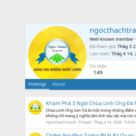
ngocthachtra
Well-known member
·
Đã tham gia
Thág 3 2
Last seen
Thág 4 14,
Tin nhắn
149
Postings
About
Khám Phá 3 Ngôi Chùa Linh Ứng Đà N
Chùa Linh Ứng Sơn Trà là một trong những điểm đ
không chỉ mang ý nghĩa tâm linh sâu sắc mà còn sở
ngocthachtravel
Thread
Thág 4 14, 2026
Trả lời:
Chiêm Ngưỡng Tượng Phật Bà Quan 