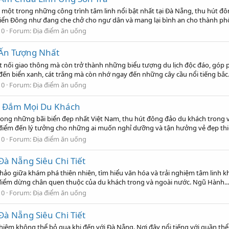
một trong những công trình tâm linh nổi bật nhất tại Đà Nẵng, thu hút đ
iển Đông như đang che chở cho ngư dân và mang lại bình an cho thành phố
 0
Forum:
Địa điểm ăn uống
 Ấn Tượng Nhất
kết nối giao thông mà còn trở thành những biểu tượng du lịch độc đáo, góp
ến biển xanh, cát trắng mà còn nhớ ngay đến những cây cầu nổi tiếng bắc.
 0
Forum:
Địa điểm ăn uống
y Đắm Mọi Du Khách
ong những bãi biển đẹp nhất Việt Nam, thu hút đông đảo du khách trong và
điểm đến lý tưởng cho những ai muốn nghỉ dưỡng và tận hưởng vẻ đẹp thiê
 0
Forum:
Địa điểm ăn uống
à Nẵng Siêu Chi Tiết
 hảo giữa khám phá thiên nhiên, tìm hiểu văn hóa và trải nghiệm tâm linh
 điểm dừng chân quen thuộc của du khách trong và ngoài nước. Ngũ Hành...
 0
Forum:
Địa điểm ăn uống
à Nẵng Siêu Chi Tiết
hiệm không thể bỏ qua khi đến với Đà Nẵng. Nơi đây nổi tiếng với quần th