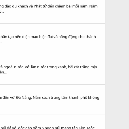
ông đảo du khách và Phật tử đến chiêm bái mỗi năm. Nằm
...
 phần tạo nên diện mạo hiện đại và năng động cho thành
..
 ngoài nước. Với làn nước trong xanh, bãi cát trắng mịn
n...
 khi đến với Đà Nẵng. Nằm cách trung tâm thành phố không
ể núi đá vôi độc đáo gồm 5 ngọn núi mang tên Kim, Mộc,