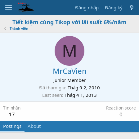
Đăng nhập
Đăng ký
Tiết kiệm cùng Tikop với lãi suất 6%/năm
Thành viên
M
MrCaVien
Junior Member
Đã tham gia
Thág 9 2, 2010
Last seen
Thág 4 1, 2013
Tin nhắn
Reaction score
17
0
Postings
About