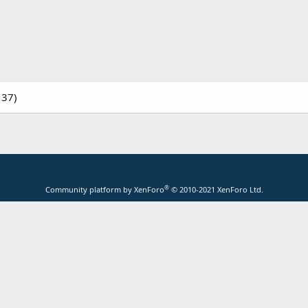
 37)
®
Community platform by XenForo
© 2010-2021 XenForo Ltd.