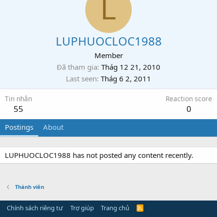
L
LUPHUOCLOC1988
Member
Đã tham gia
Thág 12 21, 2010
Last seen
Thág 6 2, 2011
Tin nhắn
Reaction score
55
0
Postings
About
LUPHUOCLOC1988 has not posted any content recently.
Thành viên
Chính sách riêng tư
Trợ giúp
Trang chủ
R
S