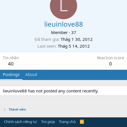
L
lieuinlove88
Member
·
37
Đã tham gia
Thág 1 30, 2012
Last seen
Thág 5 14, 2012
Tin nhắn
Reaction score
40
0
Postings
About
lieuinlove88 has not posted any content recently.
Thành viên
Chính sách riêng tư
Trợ giúp
Trang chủ
R
S