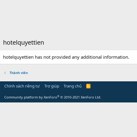
hotelquyettien
hotelquyettien has not provided any additional information.
Thành viên
Chính sách riêng tư
Trợ giúp
Trang chủ
R
S
S
®
Community platform by XenForo
© 2010-2021 XenForo Ltd.