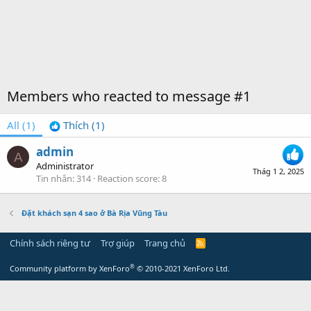
Members who reacted to message #1
All
(1)
Thích
(1)
admin
A
Administrator
Thág 1 2, 2025
Tin nhắn
314
Reaction score
8
Đặt khách sạn 4 sao ở Bà Rịa Vũng Tàu
Chính sách riêng tư
Trợ giúp
Trang chủ
R
S
S
®
Community platform by XenForo
© 2010-2021 XenForo Ltd.