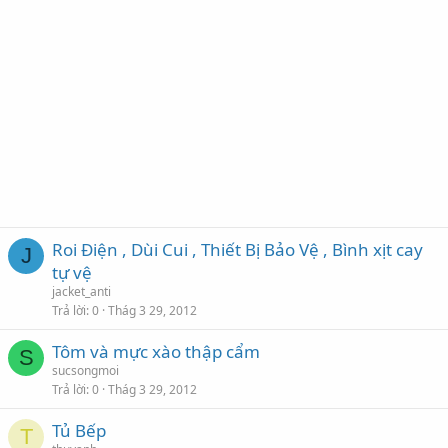
Roi Điện , Dùi Cui , Thiết Bị Bảo Vệ , Bình xịt cay
J
tự vệ
jacket_anti
Trả lời
0
Thág 3 29, 2012
Tôm và mực xào thập cẩm
S
sucsongmoi
Trả lời
0
Thág 3 29, 2012
Tủ Bếp
T