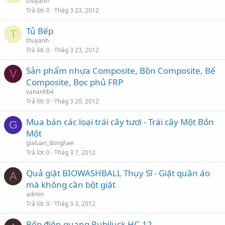
thuyanh
Trả lời
0
Thág 3 23, 2012
Tủ Bếp
T
thuyanh
Trả lời
0
Thág 3 23, 2012
Sản phẩm nhựa Composite, Bồn Composite, Bể
V
Composite, Bọc phủ FRP
vananhb4
Trả lời
0
Thág 3 20, 2012
Mua bán các loại trái cây tươi - Trái cây Một Bốn
G
Một
gialuan_donghae
Trả lời
0
Thág 3 7, 2012
Quả giặt BIOWASHBALL Thụy Sĩ - Giặt quần áo
A
mà không cần bột giặt
admin
Trả lời
0
Thág 3 3, 2012
Bếp điện quang Rubiluck HC-12