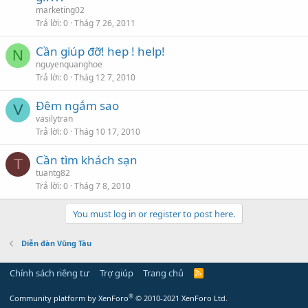
marketing02
Trả lời
0
Thág 7 26, 2011
Cần giúp đỡ! hep ! help!
N
nguyenquanghoe
Trả lời
0
Thág 12 7, 2010
Đêm ngắm sao
V
vasilytran
Trả lời
0
Thág 10 17, 2010
Cần tìm khách sạn
T
tuantg82
Trả lời
0
Thág 7 8, 2010
You must log in or register to post here.
Diễn đàn Vũng Tàu
Chính sách riêng tư
Trợ giúp
Trang chủ
R
S
S
®
Community platform by XenForo
© 2010-2021 XenForo Ltd.