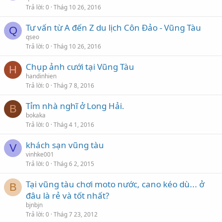
Trả lời
0
Thág 10 26, 2016
Tư vấn từ A đến Z du lịch Côn Đảo - Vũng Tàu
Q
qseo
Trả lời
0
Thág 10 26, 2016
Chụp ảnh cưới tại Vũng Tàu
H
handinhien
Trả lời
0
Thág 7 8, 2016
Tỉm nhà nghĩ ở Long Hải.
B
bokaka
Trả lời
0
Thág 4 1, 2016
khách sạn vũng tàu
V
vinhke001
Trả lời
0
Thág 6 2, 2015
Tại vũng tàu chơi moto nước, cano kéo dù... ở
B
đâu là rẻ và tốt nhất?
bjnbjn
Trả lời
0
Thág 7 23, 2012