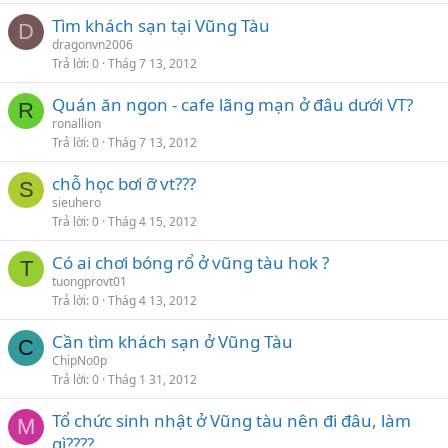
Tìm khách sạn tại Vũng Tàu
D
dragonvn2006
Trả lời
0
Thág 7 13, 2012
Quán ăn ngon - cafe lãng mạn ở đâu dưới VT?
R
ronallion
Trả lời
0
Thág 7 13, 2012
chỗ học bơi ỡ vt???
S
sieuhero
Trả lời
0
Thág 4 15, 2012
Có ai chơi bóng rổ ở vũng tàu hok ?
T
tuongprovt01
Trả lời
0
Thág 4 13, 2012
Cần tìm khách sạn ở Vũng Tàu
C
ChipNo0p
Trả lời
0
Thág 1 31, 2012
Tổ chức sinh nhật ở Vũng tàu nên đi đâu, làm
M
gì????