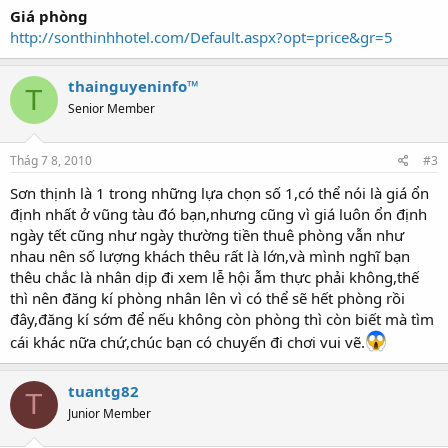
Giá phòng
http://sonthinhhotel.com/Default.aspx?opt=price&gr=5
thainguyeninfo™
T
Senior Member
Thág 7 8, 2010
#3
Sơn thịnh là 1 trong những lựa chọn số 1,có thể nói là giá ổn
định nhất ở vũng tàu đó bạn,nhưng cũng vì giá luôn ổn định
ngày tết cũng như ngày thường tiền thuê phòng vẫn như
nhau nên số lượng khách thêu rất là lớn,và mình nghĩ bạn
thêu chắc là nhân dịp đi xem lễ hội ẫm thực phải không,thế
thì nên đăng kí phòng nhân lên vì có thể sẽ hết phòng rồi
đây,đăng kí sớm để nếu không còn phòng thì còn biết mà tìm
cái khác nữa chứ,chúc bạn có chuyến đi chơi vui vẽ.
tuantg82
T
Junior Member