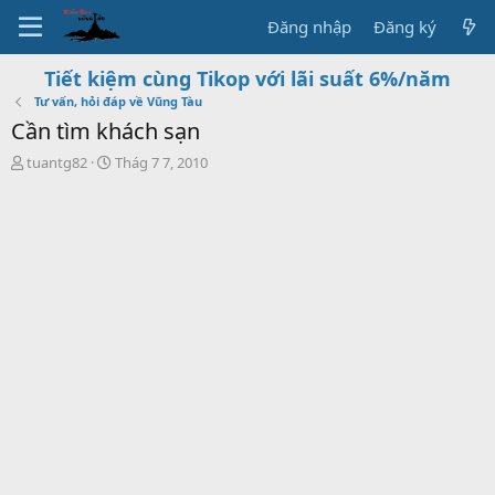
Đăng nhập
Đăng ký
Tiết kiệm cùng Tikop với lãi suất 6%/năm
Tư vấn, hỏi đáp về Vũng Tàu
Cần tìm khách sạn
T
S
tuantg82
Thág 7 7, 2010
h
t
r
a
e
r
a
t
d
d
s
a
t
t
a
e
r
t
e
r