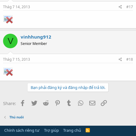
Thág 7 14, 2013
#17
vinhhung912
V
Senior Member
Thág 7 15, 2013
#18
Bạn phải đăng ký và đăng nhập để trả lời.
Facebook
Twitter
Reddit
Pinterest
Tumblr
WhatsApp
Email
Link
Share:
Thú nuôi
Chính sách riêng tư
Trợ giúp
Trang chủ
R
S