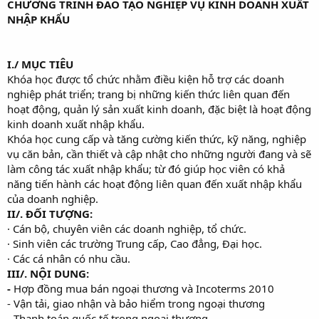
CHƯƠNG TRÌNH ĐÀO TẠO
NGHIỆP VỤ KINH DOANH XUẤT
NHẬP KHẨU
I./ MỤC TIÊU
Khóa học được tổ chức nhằm điều kiện hỗ trợ các doanh
nghiệp phát triển; trang bị những kiến thức liên quan đến
hoạt động, quản lý sản xuất kinh doanh, đặc biệt là hoạt động
kinh doanh xuất nhập khẩu.
Khóa học cung cấp và tăng cường kiến thức, kỹ năng, nghiệp
vụ căn bản, cần thiết và cập nhật cho những người đang và sẽ
làm công tác xuất nhập khẩu; từ đó giúp học viên có khả
năng tiến hành các hoạt động liên quan đến xuất nhập khẩu
của doanh nghiệp.
II/. ĐỐI TƯỢNG:
· Cán bộ, chuyên viên các doanh nghiệp, tổ chức.
· Sinh viên các trường Trung cấp, Cao đẳng, Đại học.
· Các cá nhân có nhu cầu.
III/. NỘI DUNG:
-
Hợp đồng mua bán ngoại thương và Incoterms 2010
- Vận tải, giao nhận và bảo hiểm trong ngoại thương
- Thanh toán quốc tế trong ngoại thương