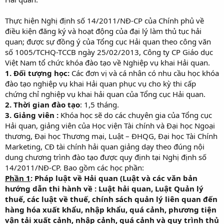
Thực hiện Nghị định số 14/2011/NĐ-CP của Chính phủ về
điều kiện đăng ký và hoạt động của đại lý làm thủ tục hải
quan; được sự đồng ý của Tổng cục Hải quan theo công văn
số 1005/TCHQ-TCCB ngày 25/02/2013, Công ty CP Giáo dục
Việt Nam tổ chức khóa đào tạo về Nghiệp vụ khai Hải quan.
1.
Đối tượng học:
Các đơn vị và cá nhân có nhu cầu học khóa
đào tạo nghiệp vụ khai Hải quan phục vụ cho kỳ thi cấp
chứng chỉ nghiệp vụ khai hải quan của Tổng cục Hải quan.
2. Thời gian đào tạo
: 1,5 tháng.
3. Giảng viên :
Khóa học sẽ do các chuyên gia của Tổng cục
Hải quan, giảng viên của Học viện Tài chính và Đại học Ngoại
thương, Đại học Thương mại, Luật – ĐHQG, Đại học Tài Chính
Marketing, CĐ tài chính hải quan giảng dạy theo đúng nội
dung chương trình đào tạo được quy định tại Nghị định số
14/2011/NĐ-CP. Bao gồm các học phần:
Phần 1
: Pháp luật về Hải quan (Luật và các văn bản
hướng dẫn thi hành về : Luật hải quan, Luật Quản lý
thuế, các luật về thuế, chính sách quản lý liên quan đến
hàng hóa xuất khẩu, nhập khẩu, quá cảnh, phương tiện
vận tải xuất cảnh, nhập cảnh, quá cảnh và quy trình thủ