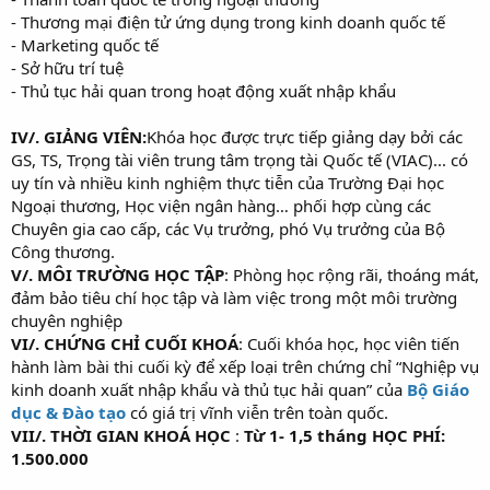
- Thương mại điện tử ứng dụng trong kinh doanh quốc tế
- Marketing quốc tế
- Sở hữu trí tuệ
- Thủ tục hải quan trong hoạt động xuất nhập khẩu
IV/. GIẢNG VIÊN:
Khóa học được trực tiếp giảng dạy bởi các
GS, TS, Trọng tài viên trung tâm trọng tài Quốc tế (VIAC)... có
uy tín và nhiều kinh nghiệm thực tiễn của Trường Đại học
Ngoại thương, Học viện ngân hàng… phối hợp cùng các
Chuyên gia cao cấp, các Vụ trưởng, phó Vụ trưởng của Bộ
Công thương.
V/. MÔI TRƯỜNG HỌC TẬP
: Phòng học rộng rãi, thoáng mát,
đảm bảo tiêu chí học tập và làm việc trong một môi trường
chuyên nghiệp
VI/. CHỨNG CHỈ CUỐI KHOÁ
: Cuối khóa học, học viên tiến
hành làm bài thi cuối kỳ để xếp loại trên chứng chỉ “Nghiệp vụ
kinh doanh xuất nhập khẩu và thủ tục hải quan” của
Bộ Giáo
dục & Đào tạo
có giá trị vĩnh viễn trên toàn quốc.
VII/. THỜI GIAN KHOÁ HỌC
:
Từ 1- 1,5 tháng HỌC PHÍ:
1.500.000