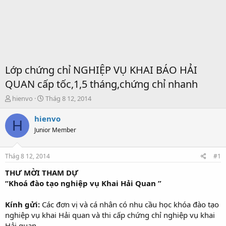
Lớp chứng chỉ NGHIỆP VỤ KHAI BÁO HẢI
QUAN cấp tốc,1,5 tháng,chứng chỉ nhanh
T
S
hienvo
Thág 8 12, 2014
h
t
r
a
hienvo
H
e
r
Junior Member
a
t
d
d
s
a
Thág 8 12, 2014
#1
t
t
a
e
THƯ MỜI THAM DỰ
r
“Khoá đào tạo nghiệp vụ Khai Hải Quan ”
t
e
Kính gửi:
Các đơn vị và cá nhân có nhu cầu học khóa đào tạo
r
nghiệp vụ khai Hải quan và thi cấp chứng chỉ nghiệp vụ khai
Hải quan.