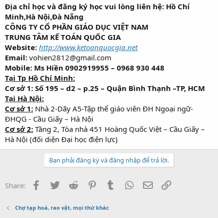
Địa chỉ học và đăng ký học vui lòng liên hệ: Hồ Chí
Minh,Hà Nội,Đà Nẵng
CÔNG TY CỔ PHẦN GIÁO DỤC VIỆT NAM
TRUNG TÂM KẾ TOÁN QUỐC GIA
Website:
http://www.ketoanquocgia.net
Email:
vohien2812@gmail.com
Mobile: Ms Hiền 0902919
955 – 0968 930 448
Tại Tp Hồ Chí Minh:
Cơ sở 1: Số 195 – d2 – p.25 – Quận Bình Thạnh –TP, HCM
Tại Hà Nội:
Cơ sở 1:
Nhà 2-Dãy A5-Tập thể giáo viên ĐH Ngoại ngữ-
ĐHQG - Cầu Giấy – Hà Nội
Cơ sở 2:
Tầng 2, Tòa nhà 451 Hoàng Quốc Việt – Cầu Giấy –
Hà Nội (đối diện Đại học điện lực)
Bạn phải đăng ký và đăng nhập để trả lời.
Facebook
Twitter
Reddit
Pinterest
Tumblr
WhatsApp
Email
Link
Share:
Chợ tạp hoá, rao vặt, mọi thứ khác