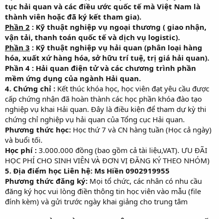
tục hải quan và các điều ước quốc tế mà Việt Nam là
thành viên hoặc đã ký kết tham gia).
Phần 2
: Kỹ thuật nghiệp vụ ngoại thương ( giao nhận,
vận tải, thanh toán quốc tế và dịch vụ logistic).
Phần 3
: Kỹ thuật nghiệp vụ hải quan (phân loại hàng
hóa, xuất xứ hàng hóa, sở hữu trí tuệ, trị giá hải quan).
Phần 4 : Hải quan điện tử và các chương trình phần
mềm ứng dụng của ngành Hải quan.
4. Chứng chỉ :
Kết thúc khóa học, học viên đạt yêu cầu được
cấp chứng nhận đã hoàn thành các học phần khóa đào tạo
nghiệp vụ khai Hải quan. Đây là điều kiện để tham dự kỳ thi
chứng chỉ nghiệp vụ hải quan của Tổng cục Hải quan.
Phương thức học:
Học thứ 7 và CN hàng tuần (Học cả ngày)
và buổi tối.
Học phí :
3.000.000 đồng (bao gồm cả tài liệu,VAT). ƯU ĐÃI
HỌC PHÍ CHO SINH VIÊN VÀ ĐƠN VỊ ĐĂNG KÝ THEO NHÓM)
5. Địa điểm học Liên hệ: Ms Hiền 0902919955
Phương thức đăng ký:
Mọi tổ chức, các nhân có nhu cầu
đăng ký học vui lòng điền thông tin học viên vào mẫu (file
đính kèm) và gửi trước ngày khai giảng cho trung tâm