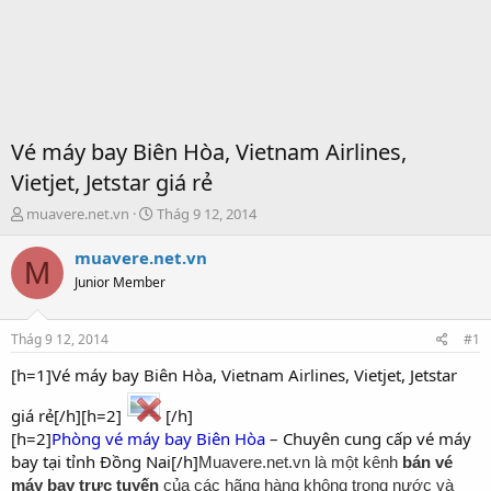
Vé máy bay Biên Hòa, Vietnam Airlines,
Vietjet, Jetstar giá rẻ
T
S
muavere.net.vn
Thág 9 12, 2014
h
t
r
a
muavere.net.vn
M
e
r
Junior Member
a
t
d
d
s
a
Thág 9 12, 2014
#1
t
t
a
e
[h=1]Vé máy bay Biên Hòa, Vietnam Airlines, Vietjet, Jetstar
r
t
giá rẻ[/h][h=2]
[/h]
e
[h=2]
Phòng vé máy bay Biên Hòa
– Chuyên cung cấp vé máy
r
bay tại tỉnh Đồng Nai[/h]
Muavere.net.vn là một kênh
bán vé
máy bay trực tuyến
của các hãng hàng không trong nước và