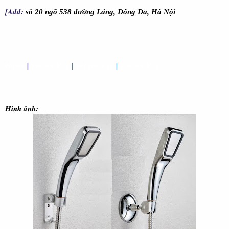
[Add:
số 20 ngõ 538 đường Láng, Đống Đa, Hà Nội
Home
|
Vòi sen VS1
|
Vòi sen VS2
|
Vòi Sen VS3
Hình ảnh: