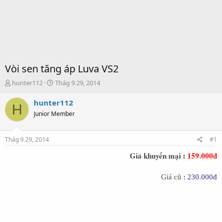
Vòi sen tăng áp Luva VS2
T
S
hunter112
Thág 9 29, 2014
h
t
r
a
hunter112
H
e
r
Junior Member
a
t
d
d
s
a
Thág 9 29, 2014
#1
t
t
a
e
Giá khuyến mại
:
159.000đ
r
t
Giá cũ
:
230.000đ
e
r