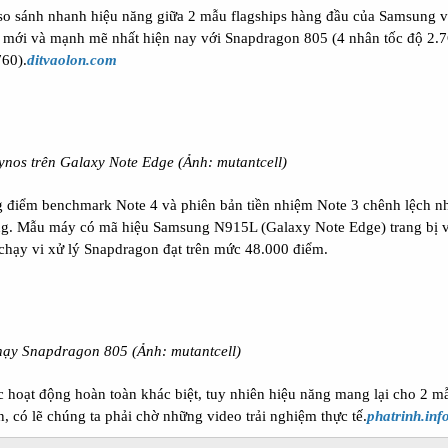
so sánh nhanh hiệu năng giữa 2 mẫu flagships hàng đầu của Samsung v
 lý mới và mạnh mẽ nhất hiện nay với Snapdragon 805 (4 nhân tốc độ 2
760).
ditvaolon.com
xynos trên Galaxy Note Edge (Ảnh: mutantcell)
g điểm benchmark Note 4 và phiên bản tiền nhiệm Note 3 chênh lệch nh
ng. Mẫu máy có mã hiệu Samsung N915L (Galaxy Note Edge) trang bị v
hạy vi xử lý Snapdragon đạt trên mức 48.000 điểm.
chạy Snapdragon 805
(Ảnh: mutantcell)
ức hoạt động hoàn toàn khác biệt, tuy nhiên hiệu năng mang lại cho 2 
 có lẽ chúng ta phải chờ những video trải nghiệm thực tế.
phatrinh.inf