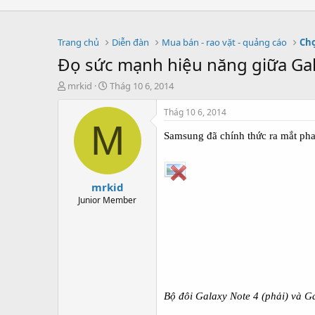
Trang chủ
Diễn đàn
Mua bán - rao vặt - quảng cáo
Chợ
Đọ sức mạnh hiệu năng giữa Gal
T
S
mrkid
Thág 10 6, 2014
h
t
r
a
Thág 10 6, 2014
e
r
M
a
t
Samsung đã chính thức ra mắt ph
d
d
s
a
t
t
mrkid
a
e
r
Junior Member
t
e
r
Bộ đôi Galaxy Note 4 (phải) và G