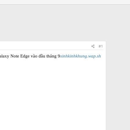
#1
alaxy Note Edge vào đầu tháng 9
xinhkinhkhung.wap.sh