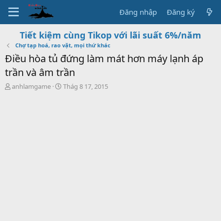
Đăng nhập
Đăng ký
Tiết kiệm cùng Tikop với lãi suất 6%/năm
Chợ tạp hoá, rao vặt, mọi thứ khác
Điều hòa tủ đứng làm mát hơn máy lạnh áp
trần và âm trần
T
S
anhlamgame
Thág 8 17, 2015
h
t
r
a
e
r
a
t
d
d
s
a
t
t
a
e
r
t
e
r