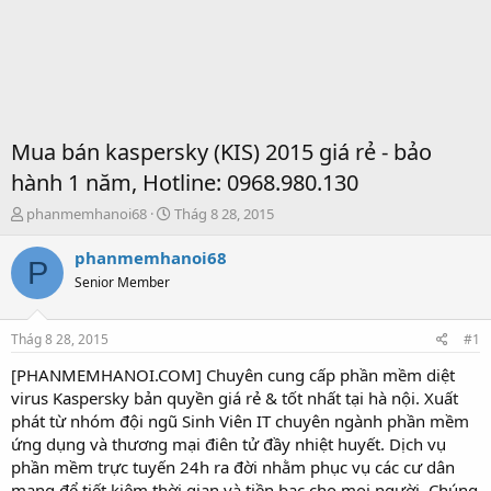
Mua bán kaspersky (KIS) 2015 giá rẻ - bảo
hành 1 năm, Hotline: 0968.980.130
T
S
phanmemhanoi68
Thág 8 28, 2015
h
t
r
a
phanmemhanoi68
P
e
r
Senior Member
a
t
d
d
s
a
Thág 8 28, 2015
#1
t
t
a
e
[PHANMEMHANOI.COM] Chuyên cung cấp phần mềm diệt
r
virus Kaspersky bản quyền giá rẻ & tốt nhất tại hà nội. Xuất
t
phát từ nhóm đội ngũ Sinh Viên IT chuyên ngành phần mềm
e
ứng dụng và thương mại điên tử đầy nhiệt huyết. Dịch vụ
r
phần mềm trực tuyến 24h ra đời nhằm phục vụ các cư dân
mạng để tiết kiệm thời gian và tiền bạc cho mọi người. Chúng