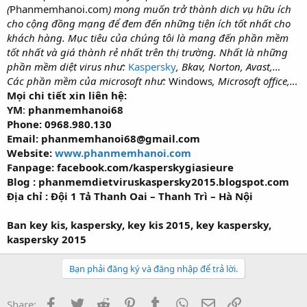
(
Phanmemhanoi.com
) mong muốn trở thành dich vụ hữu ích
cho cộng đồng mạng để đem đến những tiện ích tốt nhất cho
khách hàng. Mục tiêu của chúng tôi là mang đến phần mềm
tốt nhất và giá thành rẻ nhất trên thị trường. Nhất là những
phần mềm diệt virus như:
Kaspersky
, Bkav, Norton, Avast,…
Các phần mềm của microsoft như:
Windows
, Microsoft office,…
Mọi chi tiết xin liên hệ:
YM
:
phanmemhanoi68
Phone
: 0968.980.130
Email:
phanmemhanoi68@gmail.com
Website:
www.phanmemhanoi.com
Fanpage:
facebook.com/kasperskygiasieure
Blog :
phanmemdietviruskaspersky2015.blogspot.com
Địa chỉ :
Đội 1 Tả Thanh Oai – Thanh Trì – Hà Nội
Ban key kis, kaspersky, key kis 2015, key kaspersky,
kaspersky 2015
Bạn phải đăng ký và đăng nhập để trả lời.
Facebook
Twitter
Reddit
Pinterest
Tumblr
WhatsApp
Email
Link
Share: