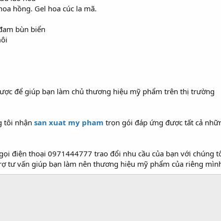
hoa hồng. Gel hoa cúc la mã.
 đam bùn biển
môi
ược để giúp bạn làm chủ thương hiệu mỹ phẩm trên thị trường
g tôi nhận
san xuat my pham
trọn gói đáp ứng được tất cả nhữn
n gọi điện thoại 0971444777 trao đổi nhu cầu của bạn với chúng t
rợ tư vấn giúp bạn làm nên thương hiệu mỹ phẩm của riêng mìn