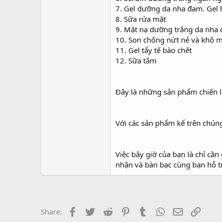
7. Gel dưỡng da nha đam. Gel 
8. Sữa rửa mặt
9. Mặt nạ dưỡng trắng da nha
10. Son chống nứt nẻ và khô 
11. Gel tẩy tế bào chết
12. Sữa tắm
Đây là những sản phẩm chiến l
Với các sản phẩm kể trên chún
Việc bây giờ của bạn là chỉ cầ
nhận và bàn bạc cùng bạn hỗ t
Facebook
Twitter
Reddit
Pinterest
Tumblr
WhatsApp
Email
Link
Share: