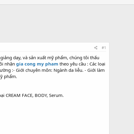
#1
giảng dạy, và sản xuất mỹ phẩm, chúng tôi thấu
tôi nhận
gia cong my pham
theo yêu cầu : Các loại
rường :- Giới chuyên môn: Ngành da liễu. - Giới làm
mỹ phẩm.
 loại CREAM FACE, BODY, Serum.