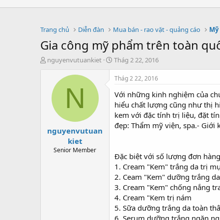
Trang chủ
Diễn đàn
Mua bán - rao vặt - quảng cáo
Mỹ
Gia công mỹ phẩm trên toàn qu
T
S
nguyenvutuankiet
Thág 2 22, 2016
h
t
r
a
Thág 2 22, 2016
e
r
N
Với những kinh nghiệm của chú
a
t
d
d
hiểu chất lượng cũng như thị h
s
a
kem với đặc tính trị liệu, đặt 
t
t
đẹp: Thẩm mỹ viện, spa.- Giới
nguyenvutuan
a
e
r
kiet
t
Senior Member
Đặc biệt với số lượng đơn hàn
e
r
1. Cream "Kem" trắng da trị m
2. Ceam "Kem" dưỡng trắng da
3. Cream "Kem" chống nắng t
4. Cream "Kem trị nám
5. Sữa dưỡng trắng da toàn th
6. Serum dưỡng trắng ngăn ng