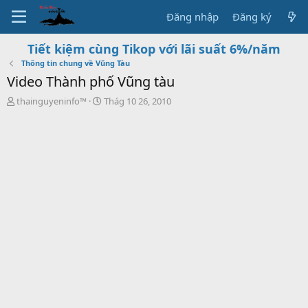
Đăng nhập
Đăng ký
Tiết kiệm cùng Tikop với lãi suất 6%/năm
Thông tin chung về Vũng Tàu
Video Thành phố Vũng tàu
T
S
thainguyeninfo™
Thág 10 26, 2010
h
t
r
a
e
r
a
t
d
d
s
a
t
t
a
e
r
t
e
r