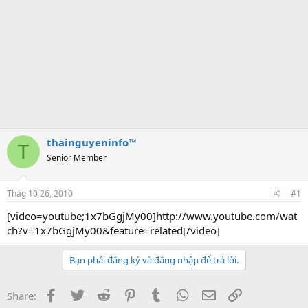
thainguyeninfo™
T
Senior Member
Thág 10 26, 2010
#1
[video=youtube;1x7bGgjMy00]http://www.youtube.com/wat
ch?v=1x7bGgjMy00&feature=related[/video]
Bạn phải đăng ký và đăng nhập để trả lời.
Facebook
Twitter
Reddit
Pinterest
Tumblr
WhatsApp
Email
Link
Share: