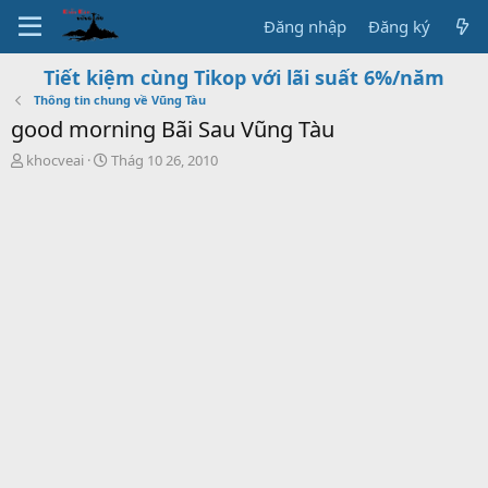
Đăng nhập
Đăng ký
Tiết kiệm cùng Tikop với lãi suất 6%/năm
Thông tin chung về Vũng Tàu
good morning Bãi Sau Vũng Tàu
T
S
khocveai
Thág 10 26, 2010
h
t
r
a
e
r
a
t
d
d
s
a
t
t
a
e
r
t
e
r