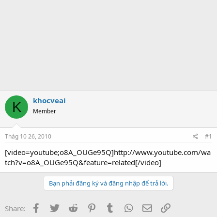
khocveai
K
Member
Thág 10 26, 2010
#1
[video=youtube;o8A_OUGe95Q]http://www.youtube.com/wa
tch?v=o8A_OUGe95Q&feature=related[/video]
Bạn phải đăng ký và đăng nhập để trả lời.
Facebook
Twitter
Reddit
Pinterest
Tumblr
WhatsApp
Email
Link
Share: