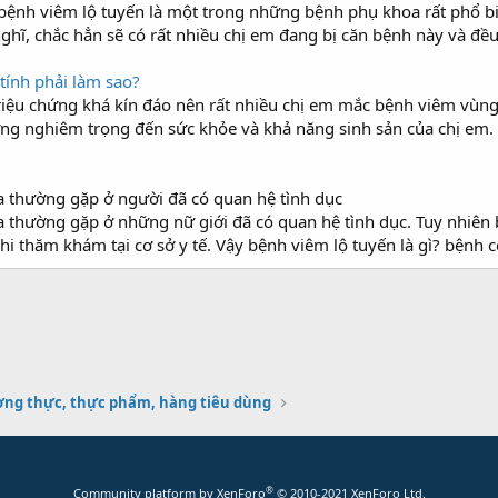
ết bệnh viêm lộ tuyến là một trong những bệnh phụ khoa rất phổ
i nghĩ, chắc hẳn sẽ có rất nhiều chị em đang bị căn bệnh này và đề
ính phải làm sao?
triệu chứng khá kín đáo nên rất nhiều chị em mắc bệnh viêm vùng
ởng nghiêm trọng đến sức khỏe và khả năng sinh sản của chị em. 
a thường gặp ở người đã có quan hệ tình dục
 thường gặp ở những nữ giới đã có quan hệ tình dục. Tuy nhiên 
 thăm khám tại cơ sở y tế. Vậy bệnh viêm lộ tuyến là gì? bệnh c
ng thực, thực phẩm, hàng tiêu dùng
®
Community platform by XenForo
© 2010-2021 XenForo Ltd.