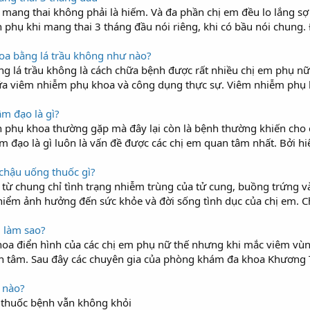
ang thai không phải là hiếm. Và đa phần chị em đều lo lắng sợ 
 phụ khi mang thai 3 tháng đầu nói riêng, khi có bầu nói chung. 
a bằng lá trầu không như nào?
lá trầu không là cách chữa bệnh được rất nhiều chị em phụ nữ l
ữa viêm nhiễm phụ khoa và công dụng thực sự. Viêm nhiễm phụ kho
m đạo là gì?
 phụ khoa thường gặp mà đây lại còn là bệnh thường khiến cho c
m đạo là gì luôn là vấn đề được các chị em quan tâm nhất. Bởi hi
chậu uống thuốc gì?
từ chung chỉ tình trạng nhiễm trùng của tử cung, buồng trứng v
ểm ảnh hưởng đến sức khỏe và đời sống tình dục của chị em. Chị 
 làm sao?
oa điển hình của các chị em phụ nữ thế nhưng khi mắc viêm vùng
n tâm. Sau đây các chuyên gia của phòng khám đa khoa Khương Tru
ế nào?
g thuốc bệnh vẫn không khỏi