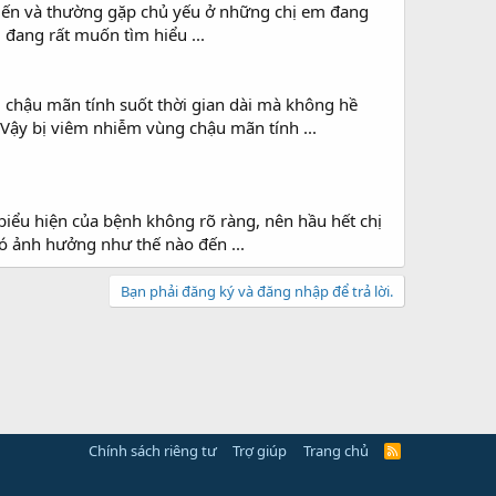
 biến và thường gặp chủ yếu ở những chị em đang
u đang rất muốn tìm hiểu ...
 chậu mãn tính suốt thời gian dài mà không hề
Vậy bị viêm nhiễm vùng chậu mãn tính ...
biểu hiện của bệnh không rõ ràng, nên hầu hết chị
ó ảnh hưởng như thế nào đến ...
Bạn phải đăng ký và đăng nhập để trả lời.
Chính sách riêng tư
Trợ giúp
Trang chủ
R
S
S