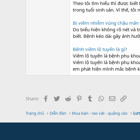
Theo tôi tìm hiểu thì được bi
trong tuổi sinh sản. Vì thế, tô
Bị viêm nhiễm vùng chậu mãn t
Do biểu hiện không rõ nét và 
biết. Bệnh kéo dài gây ảnh hư
Bệnh viêm lộ tuyến là gì?
Viêm lộ tuyến là bệnh phụ kho
Viêm lộ tuyến là bệnh phụ khoa
em phát hiện mình mắc bệnh khi
Facebook
Twitter
Reddit
Pinterest
Tumblr
WhatsApp
Email
Link
Share:
Trang chủ
Diễn đàn
Mua bán - rao vặt - quảng cáo
Lươ