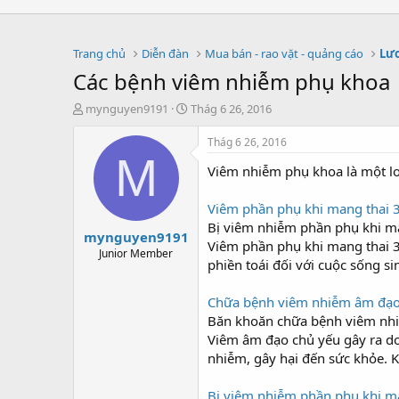
Trang chủ
Diễn đàn
Mua bán - rao vặt - quảng cáo
Lươ
Các bệnh viêm nhiễm phụ khoa
T
S
mynguyen9191
Thág 6 26, 2016
h
t
r
a
Thág 6 26, 2016
e
r
M
Viêm nhiễm phụ khoa là một lo
a
t
d
d
s
a
Viêm phần phụ khi mang thai 3
t
t
Bị viêm nhiễm phần phụ khi ma
mynguyen9191
a
e
Viêm phần phụ khi mang thai 3 
r
Junior Member
phiền toái đối với cuộc sống si
t
e
r
Chữa bệnh viêm nhiễm âm đạo 
Băn khoăn chữa bệnh viêm nh
Viêm âm đạo chủ yếu gây ra do 
nhiễm, gây hại đến sức khỏe. Kh
Bị viêm nhiễm phần phụ khi m