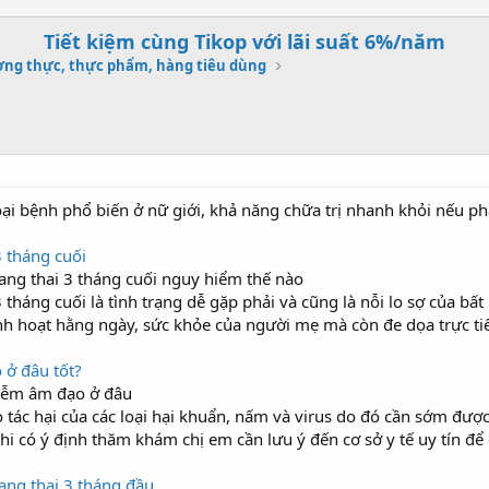
Tiết kiệm cùng Tikop với lãi suất 6%/năm
ng thực, thực phẩm, hàng tiêu dùng
ại bệnh phổ biến ở nữ giới, khả năng chữa trị nhanh khỏi nếu ph
 tháng cuối
ng thai 3 tháng cuối nguy hiểm thế nào
tháng cuối là tình trạng dễ gặp phải và cũng là nỗi lo sợ của b
nh hoạt hằng ngày, sức khỏe của người mẹ mà còn đe dọa trực tiếp
ở đâu tốt?
iễm âm đạo ở đâu
tác hại của các loại hại khuẩn, nấm và virus do đó cần sớm được 
i có ý định thăm khám chị em cần lưu ý đến cơ sở y tế uy tín để 
ang thai 3 tháng đầu