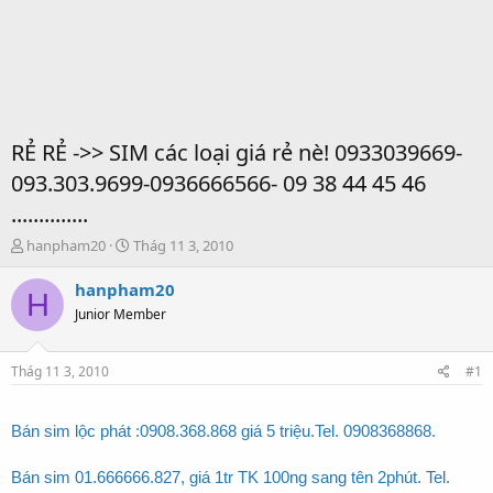
RẺ RẺ ->> SIM các loại giá rẻ nè! 0933039669-
093.303.9699-0936666566- 09 38 44 45 46
..............
T
S
hanpham20
Thág 11 3, 2010
h
t
r
a
hanpham20
H
e
r
Junior Member
a
t
d
d
s
a
Thág 11 3, 2010
#1
t
t
a
e
r
Bán sim lộc phát :0908.368.868 giá 5 triệu.Tel. 0908368868.
t
e
Bán sim 01.666666.827, giá 1tr TK 100ng sang tên 2phút. Tel.
r