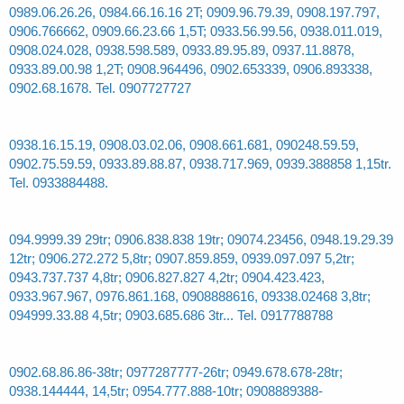
0989.06.26.26, 0984.66.16.16 2T; 0909.96.79.39, 0908.197.797,
0906.766662, 0909.66.23.66 1,5T; 0933.56.99.56, 0938.011.019,
0908.024.028, 0938.598.589, 0933.89.95.89, 0937.11.8878,
0933.89.00.98 1,2T; 0908.964496, 0902.653339, 0906.893338,
0902.68.1678. Tel. 0907727727
0938.16.15.19, 0908.03.02.06, 0908.661.681, 090248.59.59,
0902.75.59.59, 0933.89.88.87, 0938.717.969, 0939.388858 1,15tr.
Tel. 0933884488.
094.9999.39 29tr; 0906.838.838 19tr; 09074.23456, 0948.19.29.39
12tr; 0906.272.272 5,8tr; 0907.859.859, 0939.097.097 5,2tr;
0943.737.737 4,8tr; 0906.827.827 4,2tr; 0904.423.423,
0933.967.967, 0976.861.168, 0908888616, 09338.02468 3,8tr;
094999.33.88 4,5tr; 0903.685.686 3tr... Tel. 0917788788
0902.68.86.86-38tr; 0977287777-26tr; 0949.678.678-28tr;
0938.144444, 14,5tr; 0954.777.888-10tr; 0908889388-