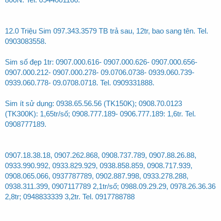
12.0 Triệu Sim 097.343.3579 TB trả sau, 12tr, bao sang tên. Tel.
0903083558.
Sim số đẹp 1tr: 0907.000.616- 0907.000.626- 0907.000.656-
0907.000.212- 0907.000.278- 09.0706.0738- 0939.060.739-
0939.060.778- 09.0708.0718. Tel. 0909331888.
Sim ít sử dụng: 0938.65.56.56 (TK150K); 0908.70.0123
(TK300K): 1,65tr/số; 0908.777.189- 0906.777.189: 1,6tr. Tel.
0908777189.
0907.18.38.18, 0907.262.868, 0908.737.789, 0907.88.26.88,
0933.990.992, 0933.829.929, 0938.858.859, 0908.717.939,
0908.065.066, 0937787789, 0902.887.998, 0933.278.288,
0938.311.399, 0907117789 2,1tr/số; 0988.09.29.29, 0978.26.36.36
2,8tr; 0948833339 3,2tr. Tel. 0917788788