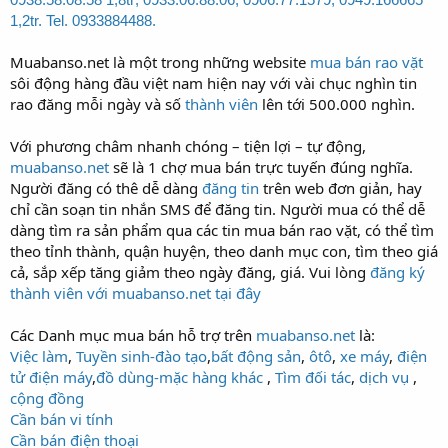
1,2tr. Tel. 0933884488.
Muabanso.net là một trong những website
mua bán rao vặt
sôi động hàng đầu việt nam hiện nay với vài chục nghìn tin
rao đăng mỗi ngày và số
thành viên
lên tới 500.000 nghìn.
Với phương châm nhanh chóng – tiện lợi – tự động,
muabanso.net
sẽ là 1 chợ mua bán trực tuyến đúng nghĩa.
Người đăng có thê dễ dàng
đăng tin
trên web đơn giản, hay
chỉ cần soạn tin nhắn SMS để đăng tin. Người mua có thể dễ
dàng tìm ra sản phẩm qua các tin mua bán rao vặt, có thể tìm
theo tỉnh thành, quận huyện, theo danh mục con, tìm theo giá
cả, sắp xếp tăng giảm theo ngày đăng, giá. Vui lòng
đăng ký
thành viên với muabanso.net tại đây
Các Danh mục mua bán hỗ trợ trên
muabanso.net
là:
Việc làm
,
Tuyền sinh-đào tạo
,
bất động sản
,
ôtô
,
xe máy
,
điện
tử điện máy
,
đồ dùng-mặc hàng khác
,
Tìm đối tác
,
dịch vụ
,
cộng đồng
Cần bán vi tính
Cần bán điện thoại