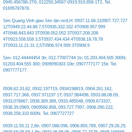
0945.456786-2T6; 012250.34567-0919.919.858-1T2. Tel.
01695787878.
Sim Quang Vinh giao Sim tận nơiLH: 0937.11.66.110907.727.727
12T0949.22.44.88 7,5T0935.332.332 4T0908.957.999
4T0948.843.843 3T0938.052.052 3T0937.208.208
4T0923.558.558 3,5T0937.434.434 4T0938.18.78.78
3T0933.11.21.31 2,5T0906.974.999 3T0908.9
Sim: 012.44444454 3tr; 012.77007744 1tr; 01.203.404.505 300N;
01203.404.555 300; 0909090303 10tr; 0907777177 15tr. Tel.
0907777177.
0938.62.33.62, 0932.197719, 0934198819, 0904.261.162,
0937.717.368, 0937.971197 1T; 0937.984498, 0933.88.08.09,
0933.076667, 0938.369.389, 0933.485548, 0908.673337,
0938.39.0969, 0909566.858, 093.727.7997, 0906.390.222,
0938.258.333 600N. Tel. 0907727727
0939.11.55.11 2,8tr; 0907.088.098, 0906.855.789, 0907.29.26.29,
0938.58.08.58 1,8tr; 0933.06.88.06, 0906.77.1579, 0949.166665