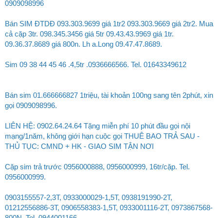
0909098996
Bán SIM ĐTDĐ 093.303.9699 giá 1tr2 093.303.9669 giá 2tr2. Mua
cả cặp 3tr. 098.345.3456 giá 5tr 09.43.43.9969 giá 1tr.
09.36.37.8689 giá 800n. Lh a.Long 09.47.47.8689.
Sim 09 38 44 45 46 .4,5tr .0936666566. Tel. 01643349612
Bán sim 01.666666827 1triệu, tài khoản 100ng sang tên 2phút, xin
gọi 0909098996.
LIÊN HỆ: 0902.64.24.64 Tặng miễn phí 10 phút đầu gọi nội
mạng/1năm, không giới hạn cuộc gọi THUÊ BAO TRẢ SAU -
THỦ TỤC: CMND + HK - GIAO SIM TẬN NƠI
Cặp sim trả trước 0956000888, 0956000999, 16tr/cặp. Tel.
0956000999.
0903155557-2,3T, 0933000029-1,5T, 0938191990-2T,
01212556886-3T, 0906558383-1,5T, 0933001116-2T, 0973867568-
800N. Tel. 0944001166.