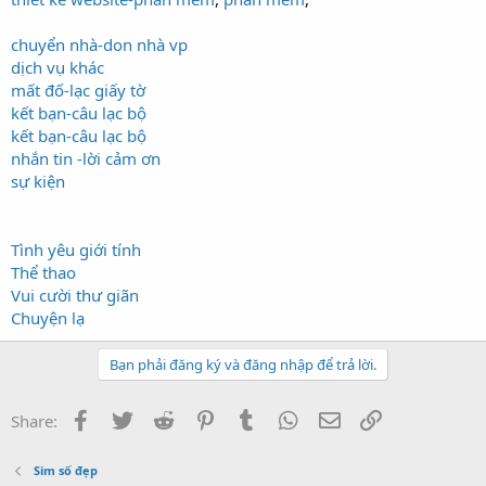
chuyển nhà-don nhà vp
dịch vụ khác
mất đố-lạc giấy tờ
kết bạn-câu lạc bộ
kết bạn-câu lạc bộ
nhắn tin -lời cảm ơn
sự kiện
Tình yêu giới tính
Thể thao
Vui cười thư giãn
Chuyện lạ
Bạn phải đăng ký và đăng nhập để trả lời.
Facebook
Twitter
Reddit
Pinterest
Tumblr
WhatsApp
Email
Link
Share:
Sim số đẹp