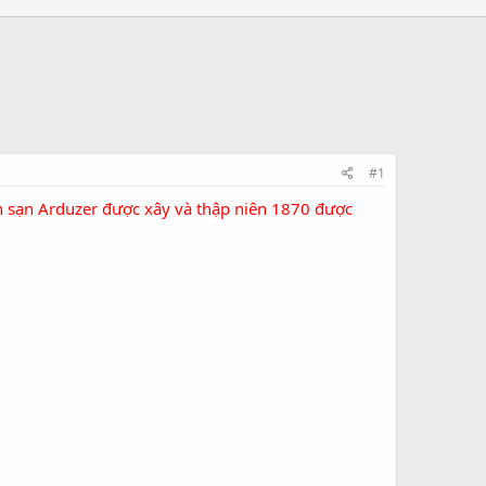
#1
ch sạn Arduzer được xây và
thập niên 1870
được
.