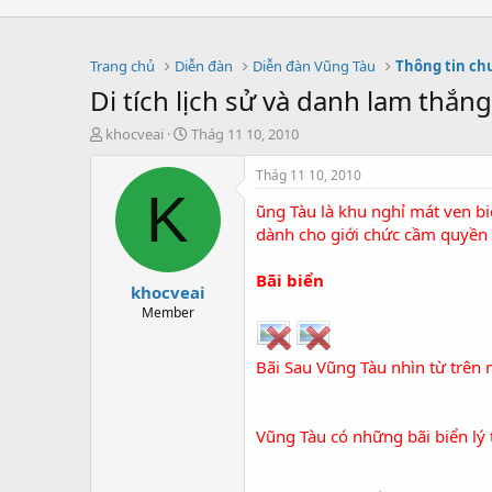
Trang chủ
Diễn đàn
Diễn đàn Vũng Tàu
Thông tin ch
Di tích lịch sử và danh lam thắng
T
S
khocveai
Thág 11 10, 2010
h
t
r
a
Thág 11 10, 2010
e
r
K
ũng Tàu là khu nghỉ mát ven bi
a
t
d
d
dành cho giới chức cầm quyền
s
a
t
t
Bãi biển
khocveai
a
e
r
Member
t
e
Bãi Sau Vũng Tàu nhìn từ trên 
r
Vũng Tàu có những bãi biển lý