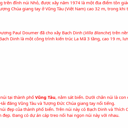
 trên đỉnh
núi Nhỏ
, được xây năm 1974 là một địa điểm tôn giá
ượng Chúa giang tay ở Vũng Tàu (Việt Nam) cao 32 m, trong khi
Dương
Paul Doumer
đã cho xây Bạch Dinh (
Villa Blanche
) trên n
ạch Dinh là một công trình kiến trúc La Mã 3 tầng, cao 19 m, lưn
 núi tại thành phố
Vũng Tàu
, nằm sát biển. Dưới chân núi là con
Hải đăng Vũng Tàu
và
Tượng Đức Chúa giang tay
nổi tiếng.
núi đẹp của thành phố biển. Trên núi này có
Bạch Dinh
và
Thích 
n đẹp. Đang có dự án cáp treo nối hai ngọn núi này với nhau.