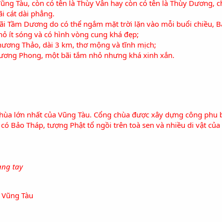
ng Tàu, còn có tên là Thùy Vân hay còn có tên là Thùy Dương, c
i cát dài phẳng.
 bãi Tầm Dương do có thể ngắm mặt trời lặn vào mỗi buổi chiều, 
ỏ ít sóng và có hình vòng cung khá đẹp;
Phương Thảo, dài 3 km, thơ mộng và tĩnh mịch;
 Hương Phong, một bãi tắm nhỏ nhưng khá xinh xắn.
hùa lớn nhất của Vũng Tàu. Cổng chùa được xây dựng công phu b
 có Bảo Tháp, tượng Phật tổ ngồi trên toà sen và nhiều di vật của
ang tay
, Vũng Tàu