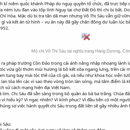
h kỉ niệm quốc khánh Pháp do ngụy quyền tổ chức, đã trực tiếp d
 ném lựu đạn vào tốp lính Ngụy tại chợ Đất Đỏ thì chị bị bắt. Do
Chí Hòa. Mặc dù bị tra tấn dã man nhưng Võ Thị Sáu vẫn giữ vữn
 gì và kết án tử hình – vụ án này đã gây chấn động dư luận lúc b
1952.
Mộ chị Võ Thị Sáu tại nghĩa trang Hàng Dương, Cô
c ra pháp trường Côn Đảo trong cái ánh nắng nhập nhoạng lành
 tóc vừa gội thơm mùi hương lá bồ kết xõa ngang lưng, trên cài 
àm tung bay mái tóc thề của cô gái, và nếu như khoa học viễn tưởn
 lan tỏa lên các vì sao theo vòng tròn làn sóng, mà tâm điểm là
lịch sử cách mạng hiện đại Việt Nam.
 lim. Chị Sáu đã sẵn sàng trong bộ quần áo bà ba trắng. Chúa đảo
vì hiếu kỳ? Vì ngạc nhiên? Vì kính phục? Vì đầu tiên có một ngườ
Chúng sợ việc hành quyết chị Sáu trong đất liền sẽ gây nhiều ảnh 
ị Sáu: