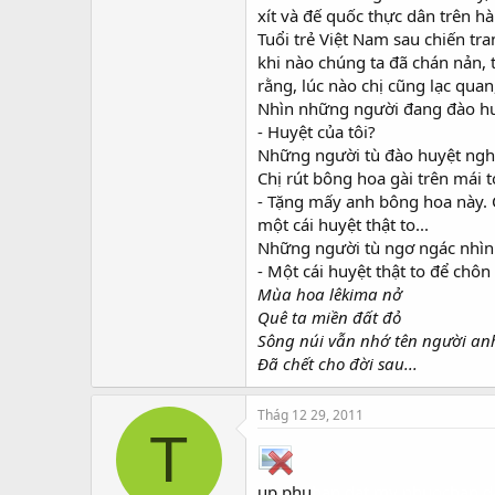
xít và đế quốc thực dân trên hàn
Tuổi trẻ Việt Nam sau chiến tra
khi nào chúng ta đã chán nản, t
rằng, lúc nào chị cũng lạc quan
Nhìn những người đang đào huyệ
- Huyệt của tôi?
Những người tù đào huyệt ngh
Chị rút bông hoa gài trên mái 
- Tặng mấy anh bông hoa này.
một cái huyệt thật to...
Những người tù ngơ ngác nhìn 
- Một cái huyệt thật to để chôn
Mùa hoa lêkima nở
Quê ta miền đất đỏ
Sông núi vẫn nhớ tên người a
Đã chết cho đời sau...
Thág 12 29, 2011
T
up phu
ban dat my phuoc
ban d