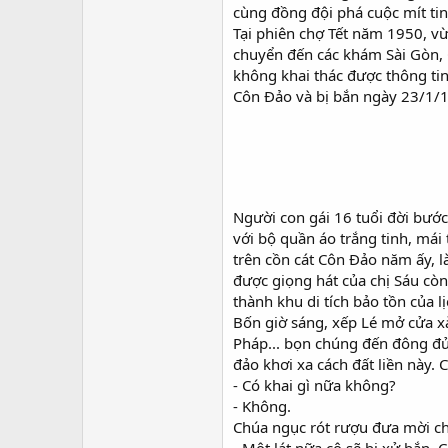
cùng đồng đội phá cuộc mít tin
Tại phiên chợ Tết năm 1950, vừa
chuyển đến các khám Sài Gòn, 
không khai thác được thông tin
Côn Đảo và bị bắn ngày 23/1/
Người con gái 16 tuổi đời bướ
với bộ quần áo trắng tinh, mái
trên cồn cát Côn Đảo năm ấy, l
được giọng hát của chị Sáu còn
thành khu di tích bảo tồn của 
Bốn giờ sáng, xếp Lé mở cửa xà
Pháp... bọn chúng đến đông đủ 
đảo khơi xa cách đất liền này. 
- Có khai gì nữa không?
- Không.
Chúa ngục rót rượu đưa mời ch