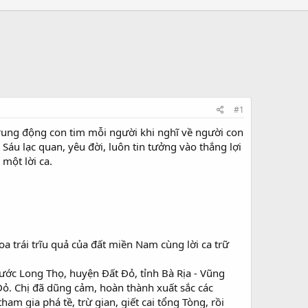
#1
m rung động con tim mỗi người khi nghĩ về người con
Sáu lạc quan, yêu đời, luôn tin tưởng vào thắng lợi
một lời ca.
 trái trĩu quả của đất miền Nam cùng lời ca trữ
hước Long Thọ, huyện Đất Đỏ, tỉnh Bà Rịa - Vũng
Đỏ. Chị đã dũng cảm, hoàn thành xuất sắc các
m gia phá tề, trừ gian, giết cai tổng Tòng, rồi