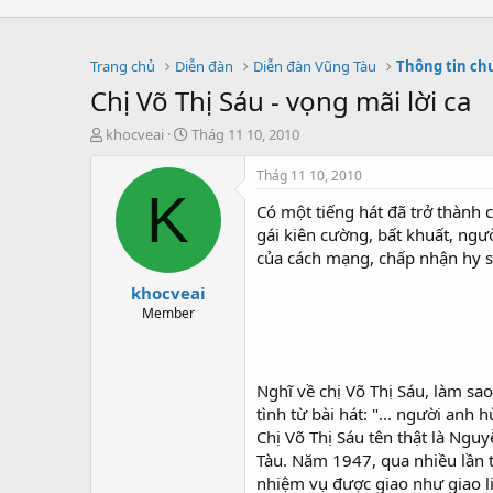
Trang chủ
Diễn đàn
Diễn đàn Vũng Tàu
Thông tin ch
Chị Võ Thị Sáu - vọng mãi lời ca
T
S
khocveai
Thág 11 10, 2010
h
t
r
a
Thág 11 10, 2010
e
r
K
Có một tiếng hát đã trở thành 
a
t
d
d
gái kiên cường, bất khuất, ngư
s
a
của cách mạng, chấp nhận hy si
t
t
khocveai
a
e
r
Member
t
e
r
Nghĩ về chị Võ Thị Sáu, làm sa
tình từ bài hát: "... người anh 
Chị Võ Thị Sáu tên thật là Ngu
Tàu. Năm 1947, qua nhiều lần 
nhiệm vụ được giao như giao li