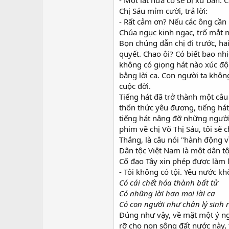
- Một lát nữa cô sẽ bị xử bắn.
Chị Sáu mỉm cười, trả lời:
- Rất cảm ơn? Nếu các ông cần
Chúa ngục kinh ngạc, trố mắt n
Bọn chúng dẫn chị đi trước, hai
quyết. Chao ôi? Có biết bao nhi
không có giọng hát nào xúc độ
bằng lời ca. Con người ta khôn
cuộc đời.
Tiếng hát đã trở thành một câu
thổn thức yêu đương, tiếng há
tiếng hát nâng đỡ những ngườ
phim về chị Võ Thị Sáu, tôi sẽ 
Thắng, là câu nói "hành động v
Dân tộc Việt Nam là một dân tộ
Cố đạo Tây xin phép được làm lễ
- Tôi không có tội. Yêu nước kh
Có cái chết hóa thành bất tử
Có những lời hơn mọi lời ca
Có con người như chân lý sinh r
Đúng như vậy, về mặt một ý ngh
rỡ cho non sông đất nước này,