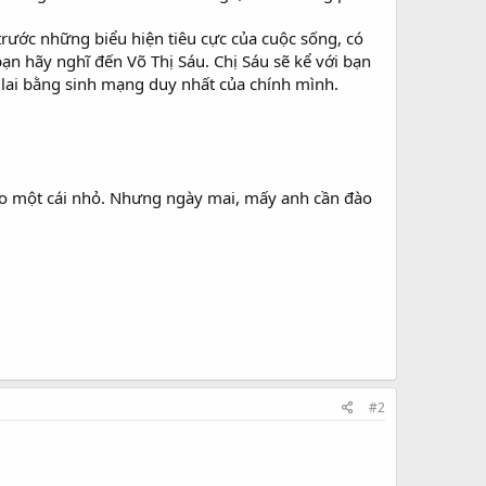
 trước những biểu hiện tiêu cực của cuộc sống, có
bạn hãy nghĩ đến Võ Thị Sáu. Chị Sáu sẽ kể với bạn
ng lai bằng sinh mạng duy nhất của chính mình.
o một cái nhỏ. Nhưng ngày mai, mấy anh cần đào
#2
oc
ban dat my phuoc
ban dat my phuoc
ban dat my