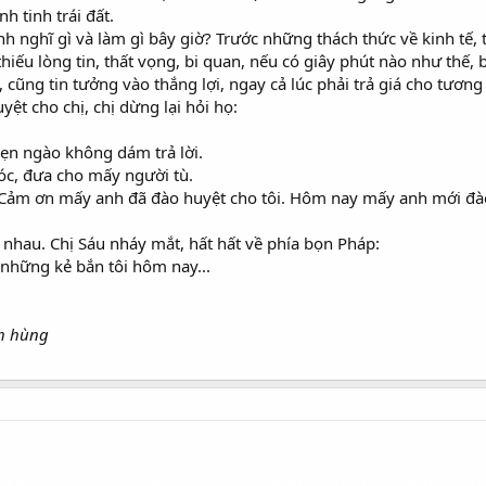
h tinh trái đất.
nh nghĩ gì và làm gì bây giờ? Trước những thách thức về kinh tế,
hiếu lòng tin, thất vọng, bi quan, nếu có giây phút nào như thế, 
, cũng tin tưởng vào thắng lợi, ngay cả lúc phải trả giá cho tươ
t cho chị, chị dừng lại hỏi họ:
ẹn ngào không dám trả lời.
tóc, đưa cho mấy người tù.
 Cảm ơn mấy anh đã đào huyệt cho tôi. Hôm nay mấy anh mới đà
nhau. Chị Sáu nháy mắt, hất hất về phía bọn Pháp:
 những kẻ bắn tôi hôm nay...
nh hùng
at my phuoc
ban dat my phuoc
ban dat my phuoc
ban dat my phu