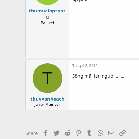
phuoc
ban dat my phuoc
ban da
thumualaptopc
phuoc
ban dat my phuoc
ban da
u
phuoc
ban dat my phuoc
ban da
Banned
phuoc
ban dat my phuoc
ban da
phuoc
ban dat my phuoc
ban da
phuoc
ban dat my phuoc
ban da
phuoc
ban dat my phuoc
ban da
phuoc
Thág 4 2, 2012
T
Sống mãi tên người........
thuyvanbeach
Junior Member
Facebook
Twitter
Reddit
Pinterest
Tumblr
WhatsApp
Email
Link
Share: