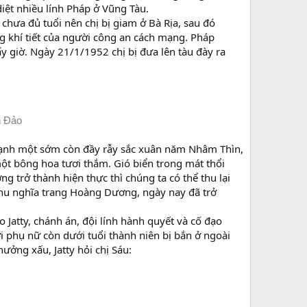
iệt nhiều lính Pháp ở Vũng Tàu.
 chưa đủ tuổi nên chị bị giam ở Bà Rịa, sau đó
g khí tiết của người công an cách mạng. Pháp
ấy giờ. Ngày 21/1/1952 chị bị đưa lên tàu đày ra
n Đảo
 lạnh một sớm còn đầy rẫy sắc xuân năm Nhâm Thìn,
một bông hoa tươi thắm. Gió biển trong mát thổi
g trở thành hiện thực thì chúng ta có thể thu lại
 khu nghĩa trang Hoàng Dương, ngày nay đã trở
 Jatty, chánh án, đội lính hành quyết và cố đạo
i phụ nữ còn dưới tuổi thành niên bị bắn ở ngoài
hưởng xấu, Jatty hỏi chị Sáu: