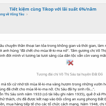
Tiết kiệm cùng Tikop với lãi suất 6%/năm
ung về Vũng Tàu
câu chuyện thần thoại lan tỏa trong không gian và thời gian, là
ời anh hùng "đã chết cho mùa lê-ki-ma nở". Tấm gương chị Võ Thị 
nh đời mình vì tương lai tươi sáng của dân tộc vẫn còn vang mãi 
Tượng đài chị Võ Thị Sáu tại huyện Đất Đỏ
o mà tôi cứ nhớ tới mùa lê-ki-ma vàng hượm trong những vườn hoa
hùng đã chết cho mùa lê-ki-ma nở. Chị Sáu đã hy sinh rồi...".
yễn Thị Sáu sinh năm 1933 (có tài liệu ghi năm 1935), quê ở xã P
thử thách, chị đã được kết nạp vào Đội công an xung phong Đất 
ên, mua hàng tiếp tế cho các tổ chức cách mạng. Năm 1948, chị tha