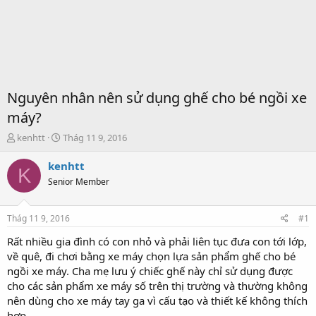
Nguyên nhân nên sử dụng ghế cho bé ngồi xe
máy?
T
S
kenhtt
Thág 11 9, 2016
h
t
r
a
kenhtt
K
e
r
Senior Member
a
t
d
d
s
a
Thág 11 9, 2016
#1
t
t
a
e
Rất nhiều gia đình có con nhỏ và phải liên tục đưa con tới lớp,
r
về quê, đi chơi bằng xe máy chọn lựa sản phẩm ghế cho bé
t
ngồi xe máy. Cha mẹ lưu ý chiếc ghế này chỉ sử dụng được
e
cho các sản phẩm xe máy số trên thị trường và thường không
r
nên dùng cho xe máy tay ga vì cấu tạo và thiết kế không thích
hợp.