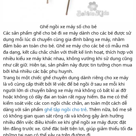
Ghế ngồi xe máy số cho bé​
Các sản phẩm ghế cho bé đi xe máy dành cho các bé được sử
dụng mỗi lúc di chuyển cùng gia đình bằng xe máy, nhằm
đảm bảo an toàn cho bé. Ghế xe máy cho các bé có mẫu mã
đa dạng, kết cấu chắc chắn với thiết kế linh hoạt, thích hợp với
nhiều kiểu xe máy khác nhau, không vướng khi sử dụng cũng
như cất giữ. Hiện tại, sản phẩm này được tin tưởng chọn mua
bởi khá nhiều các bậc phụ huynh.
Trang bị một chiếc ghế chuyên dụng dành riêng cho xe máy
là vô cùng cấp thiết bởi lẽ việc để bé ngồi ở sau xe mỗi khi
người lớn di chuyển bằng xe máy mà không có bất kì ai đỡ
hoặc không có dây đai an toàn rất nguy hiểm. Ba mẹ có thể
kiểm soát việc các con ngồi chắc chắn, an toàn một cách dễ
dàng với sản phẩm
ghế tập ngồi cho trẻ
. Thêm nữa, bố mẹ sẽ
có không gian quan sát rộng rãi và không gây ảnh hưởng
nhiều đến việc điều khiển xe khi ghế ngồi xe máy được đặt
lên đằng trước xe. Ghế đặc biệt tiện lợi, giúp giảm thiểu tối đa
những tai nạn có thể xảy ra trên đường đi.