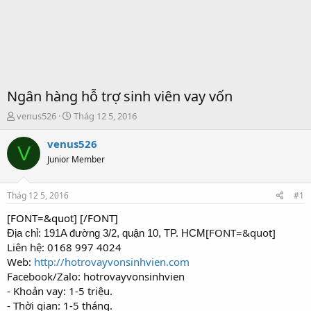
Ngân hàng hỗ trợ sinh viên vay vốn
T
S
venus526
Thág 12 5, 2016
h
t
r
a
venus526
V
e
r
Junior Member
a
t
d
d
s
a
Thág 12 5, 2016
#1
t
t
a
e
[FONT=&quot] [/FONT]
r
[FONT=&quot]
Địa chỉ: 191A đường 3/2, quận 10, TP. HCM
t
Liên hệ: 0168 997 4024
e
Web:
http://hotrovayvonsinhvien.com
r
Facebook/Zalo: hotrovayvonsinhvien
- Khoản vay: 1-5 triệu.
- Thời gian: 1-5 tháng.