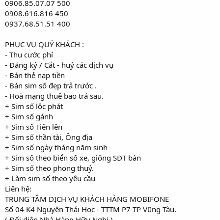
0906.85.07.07 500
0908.616.816 450
0937.68.51.51 400
PHỤC VỤ QUÝ KHÁCH :
- Thu cước phí
- Đăng ký / Cắt - huỷ các dịch vụ
- Bán thẻ nạp tiền
- Bán sim số đẹp trả trước .
- Hoà mạng thuê bao trả sau.
+ Sim số lộc phát
+ Sim số gánh
+ Sim số Tiến lên
+ Sim số thần tài, Ông địa
+ Sim số ngày tháng năm sinh
+ Sim số theo biển số xe, giống SĐT bàn
+ Sim số theo phong thuỷ.
+ Làm sim số theo yêu cầu
Liên hệ:
TRUNG TÂM DỊCH VỤ KHÁCH HÀNG MOBIFONE
Số 04 K4 Nguyễn Thái Học - TTTM P7 TP Vũng Tàu.
( Đối diện Nhà Hàng Hữu Nghị )