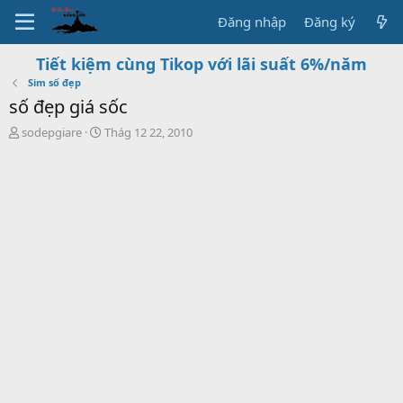
Đăng nhập
Đăng ký
Tiết kiệm cùng Tikop với lãi suất 6%/năm
Sim số đẹp
số đẹp giá sốc
T
S
sodepgiare
Thág 12 22, 2010
h
t
r
a
e
r
a
t
d
d
s
a
t
t
a
e
r
t
e
r