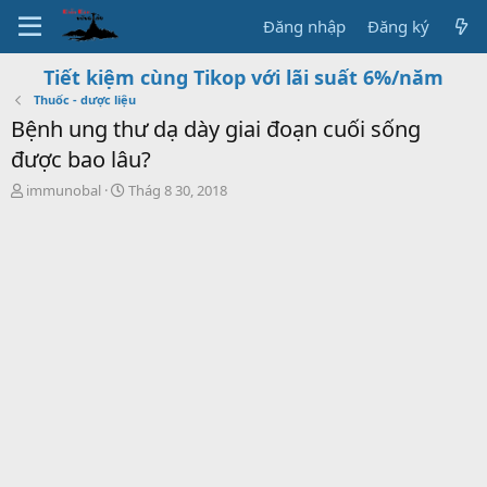
Đăng nhập
Đăng ký
Tiết kiệm cùng Tikop với lãi suất 6%/năm
Thuốc - dược liệu
Bệnh ung thư dạ dày giai đoạn cuối sống
được bao lâu?
T
S
immunobal
Thág 8 30, 2018
h
t
r
a
e
r
a
t
d
d
s
a
t
t
a
e
r
t
e
r