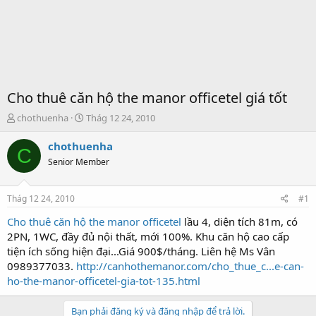
Cho thuê căn hộ the manor officetel giá tốt
T
S
chothuenha
Thág 12 24, 2010
h
t
r
a
chothuenha
C
e
r
Senior Member
a
t
d
d
s
a
Thág 12 24, 2010
#1
t
t
a
e
Cho thuê căn hộ the manor officetel
lầu 4, diện tích 81m, có
r
2PN, 1WC, đầy đủ nội thất, mới 100%. Khu căn hộ cao cấp
t
tiện ích sống hiện đại...Giá 900$/tháng. Liên hệ Ms Vân
e
0989377033.
http://canhothemanor.com/cho_thue_c...e-can-
r
ho-the-manor-officetel-gia-tot-135.html
Bạn phải đăng ký và đăng nhập để trả lời.