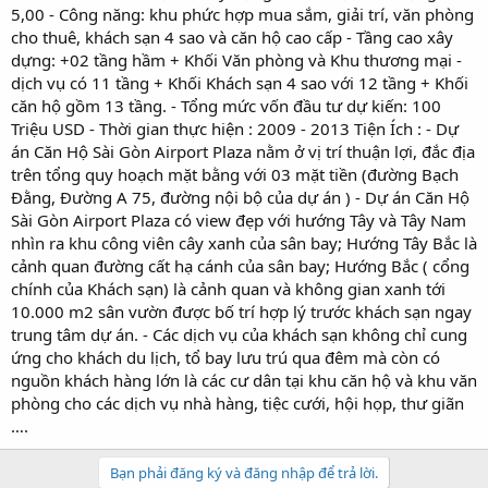
5,00 - Công năng: khu phức hợp mua sắm, giải trí, văn phòng
cho thuê, khách sạn 4 sao và căn hộ cao cấp - Tầng cao xây
dựng: +02 tầng hầm + Khối Văn phòng và Khu thương mại -
dịch vụ có 11 tầng + Khối Khách sạn 4 sao với 12 tầng + Khối
căn hộ gồm 13 tầng. - Tổng mức vốn đầu tư dự kiến: 100
Triệu USD - Thời gian thực hiện : 2009 - 2013 Tiện Ích : - Dự
án Căn Hộ Sài Gòn Airport Plaza nằm ở vị trí thuận lợi, đắc địa
trên tổng quy hoạch mặt bằng với 03 mặt tiền (đường Bạch
Đằng, Đường A 75, đường nội bộ của dự án ) - Dự án Căn Hộ
Sài Gòn Airport Plaza có view đẹp với hướng Tây và Tây Nam
nhìn ra khu công viên cây xanh của sân bay; Hướng Tây Bắc là
cảnh quan đường cất hạ cánh của sân bay; Hướng Bắc ( cổng
chính của Khách sạn) là cảnh quan và không gian xanh tới
10.000 m2 sân vườn được bố trí hợp lý trước khách sạn ngay
trung tâm dự án. - Các dịch vụ của khách sạn không chỉ cung
ứng cho khách du lịch, tổ bay lưu trú qua đêm mà còn có
nguồn khách hàng lớn là các cư dân tại khu căn hộ và khu văn
phòng cho các dịch vụ nhà hàng, tiệc cưới, hội họp, thư giãn
….
Bạn phải đăng ký và đăng nhập để trả lời.