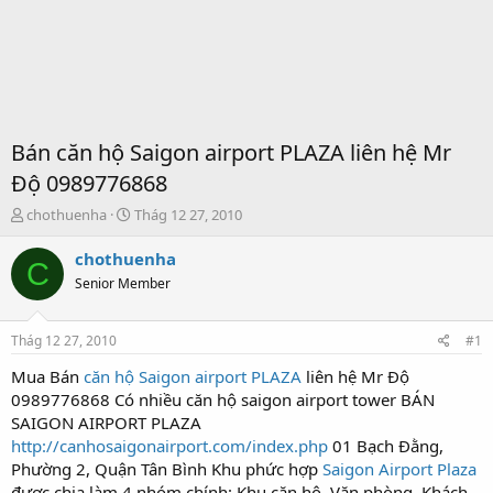
Bán căn hộ Saigon airport PLAZA liên hệ Mr
Độ 0989776868
T
S
chothuenha
Thág 12 27, 2010
h
t
r
a
chothuenha
C
e
r
Senior Member
a
t
d
d
s
a
Thág 12 27, 2010
#1
t
t
a
e
Mua Bán
căn hộ Saigon airport PLAZA
liên hệ Mr Độ
r
0989776868 Có nhiều căn hộ saigon airport tower BÁN
t
SAIGON AIRPORT PLAZA
e
http://canhosaigonairport.com/index.php
01 Bạch Đằng,
r
Phường 2, Quận Tân Bình Khu phức hợp
Saigon Airport Plaza
được chia làm 4 nhóm chính: Khu căn hộ, Văn phòng, Khách