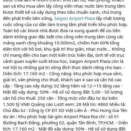
sạn và Khu mua sắm lấy công viên nhạc nước làm trung tâm.
Được thiết kế và xây dựng theo tiêu chuẩn xanh, chú trọng
đến phát triển bền vững,
Saigon Airport Plaza
lấy chất lượng
cuộc sống của cư dân làm trọng tâm phát triển khu phức hợp.
Toàn bộ các block nhà được đưa ra xung quanh để ưu tiên
dành không gian đặc biệt cho công viên trung tâm cùng các
mảng xanh rộng khoảng 10.000m2, chiếm hơn 60% tổng
diện tích với hồ bơi, khu giải trí thư giản, nhạc nước… Không
chỉ mang đến cho bạn một kiến trúc hiện đại, tinh tế với trục
cảnh quan xuyên suốt khoa học, Saigon Airport Plaza còn là
nơi hội tụ những giá trị sống đích thực dành riêng cho bạn. -
Diện tích: 17.160 m2 - Công năng: khu phức hợp mua sắm,
giải trí, văn phòng cho thuê, khách sạn 4 sao và căn hộ cao
cấp - Tầng cao xây dựng: 02 tầng hầm và 12->15 tầng cao -
Mật độ xây dựng: 50% - Hệ số sử dụng đất: 5,00 - Số lượng
căn hộ cho thuê: 250 căn - Tổng mức vốn đầu tư dự kiến:
1.500 tỷ VNĐ Quảng cáo Lượt xem: 28 Mã tin: 4860 Miêu tả:
Chủ đầu tư : Công ty CP ĐT XD Việt Liên Á - Phú Hưng Gia Tên
dự án : Khu phức hợp Sài gòn Airport Plaza Địa chỉ : số 01
đường Bạch Đằng, phường 02, quận Tân Bình, TP.HCM. - Diện
tích: 17.160 m2 - Mật độ xây dựng: 50% - Hệ số sử dụng đất: