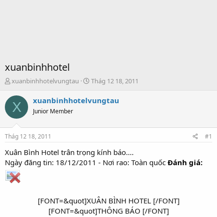
xuanbinhhotel
T
S
xuanbinhhotelvungtau
Thág 12 18, 2011
h
t
r
a
xuanbinhhotelvungtau
X
e
r
Junior Member
a
t
d
d
s
a
Thág 12 18, 2011
#1
t
t
a
e
Xuân Bình Hotel trân trọng kính báo....
r
Ngày đăng tin: 18/12/2011 - Nơi rao: Toàn quốc
Đánh giá:
t
e
r
[FONT=&quot]XUÂN BÌNH HOTEL [/FONT]​
[FONT=&quot]THÔNG BÁO [/FONT]​