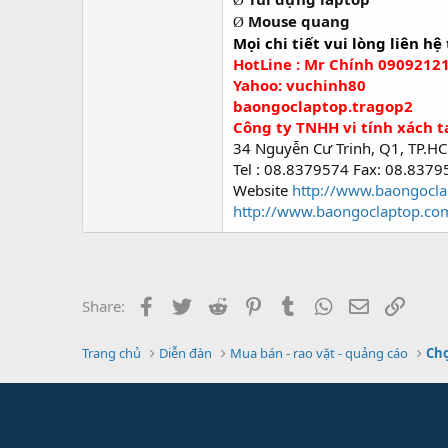
Ø
Mouse quang
Ø
Mọi chi tiết vui lòng liên hệ 
HotLine : Mr Chính 0909212
Yahoo: vuchinh80
baongoclaptop.tragop2
Công ty TNHH vi tính xách 
34 Nguyễn Cư Trinh, Q1, TP.H
Tel : 08.8379574 Fax: 08.8379
Website
http://www.baongocl
http://www.baongoclaptop.co
Facebook
Twitter
Reddit
Pinterest
Tumblr
WhatsApp
Email
Link
Share:
Trang chủ
Diễn đàn
Mua bán - rao vặt - quảng cáo
Chợ