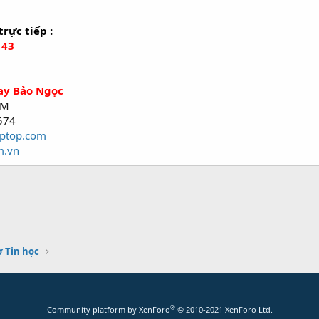
trực tiếp :
143
tay Bảo Ngọc
CM
574
aptop.com
m.vn
 Tin học
®
Community platform by XenForo
© 2010-2021 XenForo Ltd.