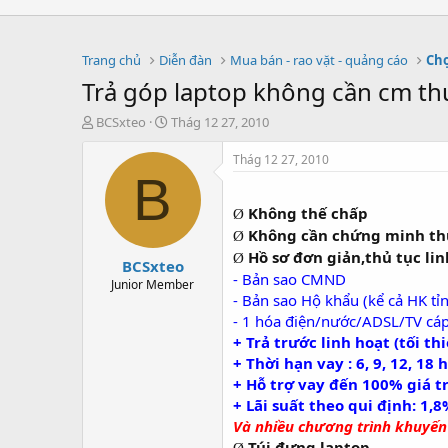
Trang chủ
Diễn đàn
Mua bán - rao vặt - quảng cáo
Chợ
Trả góp laptop không cần cm thu
T
S
BCSxteo
Thág 12 27, 2010
h
t
r
a
Thág 12 27, 2010
e
r
B
a
t
d
d
Không thế chấp
Ø
s
a
Không cần chứng minh thu
Ø
t
t
Hồ sơ đơn giản,thủ tục lin
Ø
BCSxteo
a
e
- Bản sao CMND
r
Junior Member
- Bản sao Hộ khẩu (kể cả HK tỉ
t
e
- 1 hóa điện/nước/ADSL/TV cáp
r
+ Trả trước linh hoạt (tối th
+ Thời hạn vay : 6, 9, 12, 18
+ Hỗ trợ vay đến 100% giá t
+ Lãi suất theo qui định: 1,
Và nhiều chương trình khuyến 
Túi đựng laptop