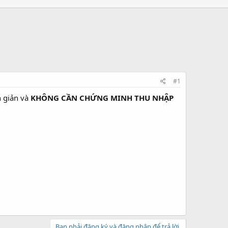
#1
n giản và
KHÔNG CẦN CHỨNG MINH THU NHẬP
Bạn phải đăng ký và đăng nhập để trả lời.