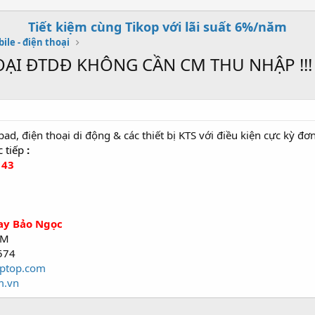
Tiết kiệm cùng Tikop với lãi suất 6%/năm
ile - điện thoại
OẠI ĐTDĐ KHÔNG CẦN CM THU NHẬP !!!
ad, điện thoại di động & các thiết bị KTS với điều kiện cực kỳ đơ
c tiếp
:
143
tay Bảo Ngọc
CM
574
aptop.com
m.vn