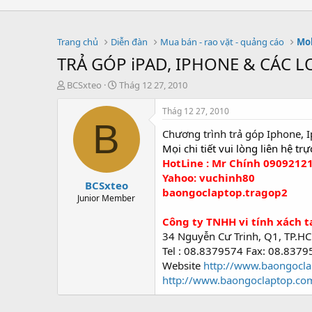
Trang chủ
Diễn đàn
Mua bán - rao vặt - quảng cáo
Mob
TRẢ GÓP iPAD, IPHONE & CÁC L
T
S
BCSxteo
Thág 12 27, 2010
h
t
r
a
Thág 12 27, 2010
e
r
B
Chương trình trả góp Iphone, Ip
a
t
d
d
Mọi chi tiết vui lòng liên hệ trự
s
a
HotLine : Mr Chính 0909212
t
t
Yahoo: vuchinh80
BCSxteo
a
e
baongoclaptop.tragop2
r
Junior Member
t
Công ty TNHH vi tính xách 
e
r
34 Nguyễn Cư Trinh, Q1, TP.H
Tel : 08.8379574 Fax: 08.8379
Website
http://www.baongocl
http://www.baongoclaptop.co