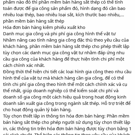
phẩm nào đó thì phần mềm bán hàng sắt thép có thể tính
toán được để gia công sản phẩm đó, hình dạng đó cần bao
nhiêu loại thép, bao nhiêu loại sắt, kích thước bao nhiêu,…
phần mềm bán hàng sắt thép
Hóa đơn bán hàng kiêm phiếu xuất kho
Danh mục gia công và phi phí gia công hình thể vật tư
Nhằm nâng cao tính năng gia công đặc thù theo yêu cầu của
khách hàng, phần mềm bán hàng sắt thép cho phép thiết lập
tùy chọn các danh mục gia công vật tư nhằm đáp ứng nhu
cầu gia công của khách hàng để thực hiện tính chi phí một
cách chính xác nhất.
Đồng thời thể hiện chi tiết các loại hình gia công theo nhu cầu
hình thể của vật tư mà khách hàng cần gia công, để có thể
tính chi phí gia công theo hình thể một cách chính xác và cụ
thể nhất, giúp doanh nghiệp có thể kiểm soát chi phí và
doanh số gia công một cách hiệu quả trong hoạt động kinh
doanh sản xuất gia công trong ngành sắt thép. Hỗ trợ triệt để
cho hoạt động quản lý bán hàng.
Tùy chọn thiết lập in thông tin hóa đơn bán hàng: Phần mềm
bán hàng sắt thép cho phép người sử dụng tùy chọn thiết lập
in, các thông tin trên hóa đơn bán hàng được tùy chọn bằng 1
cái click chuột. Thể hiện các thông tin theo yêu cầu của khách