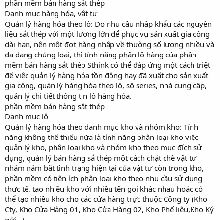
phần mềm bán hàng sắt thép
Danh mục hàng hóa, vật tư
Quản lý hàng hóa theo lô: Do nhu cầu nhập khẩu các nguyên
liệu sắt thép với một lương lớn để phục vụ sản xuất gia công
dài hạn, nên một đợt hàng nhập về thường số lượng nhiều và
đa dạng chủng loại, thì tính năng phân lô hàng của phần
mềm bán hàng sắt thép Sthink có thể đáp ứng một cách triệt
để việc quản lý hàng hóa tồn động hay đã xuất cho sản xuất
gia công, quản lý hàng hóa theo lô, số series, nhà cung cấp,
quản lý chi tiết thông tin lô hàng hóa.
phần mềm bán hàng sắt thép
Danh mục lô
Quản lý hàng hóa theo danh mục kho và nhóm kho: Tính
năng không thể thiếu nữa là tính năng phân loại kho việc
quản lý kho, phân loại kho và nhóm kho theo mục đích sử
dụng, quản lý bán hàng sắ thép một cách chặt chẽ vật tư
nhằm nắm bắt tình trạng hiện tại của vật tư còn trong kho,
phần mềm có tiện ích phân loại kho theo nhu cầu sử dụng
thực tế, tạo nhiều kho với nhiều tên gọi khác nhau hoặc có
thể tạo nhiều kho cho các cửa hàng trực thuộc Công ty (Kho
Cty, Kho Cửa Hàng 01, Kho Cửa Hàng 02, Kho Phế liệu,Kho Ký
gửi…)