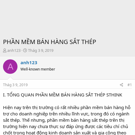
PHẦN MỀM BÁN HÀNG SẮT THÉP
T
S
anh123
Thág 3 9, 2019
h
t
r
a
anh123
A
e
r
Well-known member
a
t
d
d
s
a
Thág 3 9, 2019
#1
t
t
a
e
I. TỔNG QUAN PHẦN MỀM BÁN HÀNG SẮT THÉP STHINK
r
t
Hiện nay trên thị trường có rất nhiều phần mềm bán hàng hỗ
e
trợ cho doanh nghiệp trên nhiều lĩnh vực, trong đó có ngành
r
sắt thép. Thế nhưng, phần mềm bán hàng sắt thép trên thị
trường hiện nay chưa thực sự đáp ứng được các tiêu chí chủ
chốt trong hoạt động kinh doanh sản xuất và gia công theo