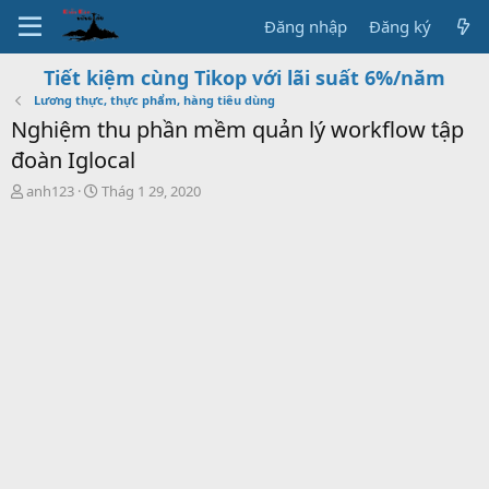
Đăng nhập
Đăng ký
Tiết kiệm cùng Tikop với lãi suất 6%/năm
Lương thực, thực phẩm, hàng tiêu dùng
Nghiệm thu phần mềm quản lý workflow tập
đoàn Iglocal
T
S
anh123
Thág 1 29, 2020
h
t
r
a
e
r
a
t
d
d
s
a
t
t
a
e
r
t
e
r