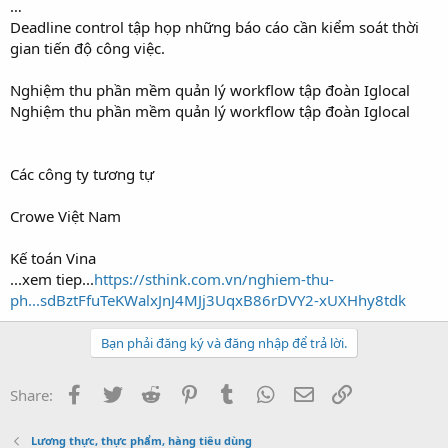
…
Deadline control tập họp những báo cáo cần kiểm soát thời
gian tiến độ công việc.
Nghiệm thu phần mềm quản lý workflow tập đoàn Iglocal
Nghiệm thu phần mềm quản lý workflow tập đoàn Iglocal
Các công ty tương tự
Crowe Việt Nam
Kế toán Vina
...xem tiep...
https://sthink.com.vn/nghiem-thu-
ph...sdBztFfuTeKWalxJnJ4MJj3UqxB86rDVY2-xUXHhy8tdk
Bạn phải đăng ký và đăng nhập để trả lời.
Facebook
Twitter
Reddit
Pinterest
Tumblr
WhatsApp
Email
Link
Share:
Lương thực, thực phẩm, hàng tiêu dùng