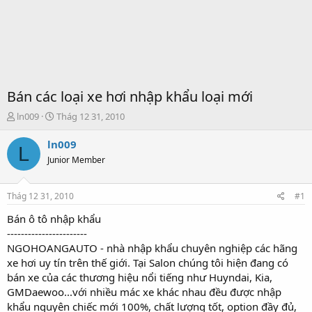
Bán các loại xe hơi nhập khẩu loại mới
T
S
ln009
Thág 12 31, 2010
h
t
r
a
ln009
L
e
r
Junior Member
a
t
d
d
s
a
Thág 12 31, 2010
#1
t
t
a
e
Bán ô tô nhập khẩu
r
-----------------------
t
NGOHOANGAUTO - nhà nhập khẩu chuyên nghiệp các hãng
e
xe hơi uy tín trên thế giới. Tại Salon chúng tôi hiện đang có
r
bán xe của các thương hiệu nổi tiếng như Huyndai, Kia,
GMDaewoo...với nhiều mác xe khác nhau đều được nhập
khẩu nguyên chiếc mới 100%, chất lượng tốt, option đầy đủ,