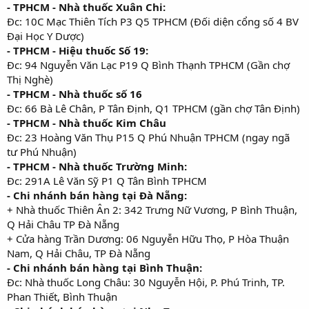
- TPHCM - Nhà thuốc Xuân Chi:
Đc: 10C Mạc Thiên Tích P3 Q5 TPHCM (Đối diện cổng số 4 BV
Đại Học Y Dược)
- TPHCM - Hiệu thuốc Số 19:
Đc: 94 Nguyễn Văn Lạc P19 Q Bình Thạnh TPHCM (Gần chợ
Thị Nghè)
- TPHCM - Nhà thuốc số 16
Đc: 66 Bà Lê Chân, P Tân Định, Q1 TPHCM (gần chợ Tân Định)
- TPHCM - Nhà thuốc Kim Châu
Đc: 23 Hoàng Văn Thụ P15 Q Phú Nhuận TPHCM (ngay ngã
tư Phú Nhuận)
- TPHCM - Nhà thuốc Trường Minh:
Đc: 291A Lê Văn Sỹ P1 Q Tân Bình TPHCM
- Chi nhánh bán hàng tại Đà Nẵng:
+ Nhà thuốc Thiên Ân 2: 342 Trưng Nữ Vương, P Bình Thuận,
Q Hải Châu TP Đà Nẵng
+ Cửa hàng Trần Dương: 06 Nguyễn Hữu Thọ, P Hòa Thuận
Nam, Q Hải Châu, TP Đà Nẵng
- Chi nhánh bán hàng tại Bình Thuận:
Đc: Nhà thuốc Long Châu: 30 Nguyễn Hội, P. Phú Trinh, TP.
Phan Thiết, Bình Thuận