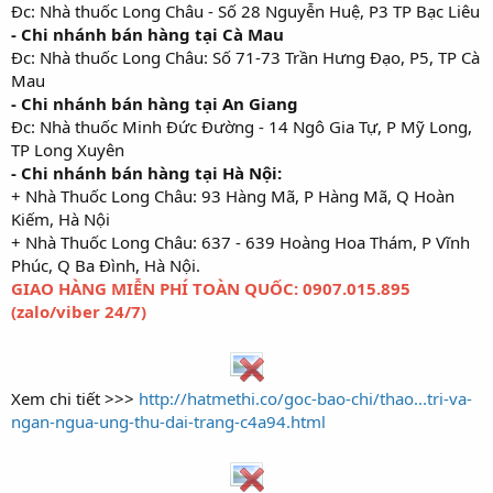
Đc: Nhà thuốc Long Châu - Số 28 Nguyễn Huệ, P3 TP Bạc Liêu
- Chi nhánh bán hàng tại Cà Mau
Đc: Nhà thuốc Long Châu: Số 71-73 Trần Hưng Đạo, P5, TP Cà
Mau
- Chi nhánh bán hàng tại An Giang
Đc: Nhà thuốc Minh Đức Đường - 14 Ngô Gia Tự, P Mỹ Long,
TP Long Xuyên
- Chi nhánh bán hàng tại Hà Nội:
+ Nhà Thuốc Long Châu: 93 Hàng Mã, P Hàng Mã, Q Hoàn
Kiếm, Hà Nội
+ Nhà Thuốc Long Châu: 637 - 639 Hoàng Hoa Thám, P Vĩnh
Phúc, Q Ba Đình, Hà Nội.
GIAO HÀNG MIỄN PHÍ TOÀN QUỐC: 0907.015.895
(zalo/viber 24/7)
Xem chi tiết >>>
http://hatmethi.co/goc-bao-chi/thao...tri-va-
ngan-ngua-ung-thu-dai-trang-c4a94.html