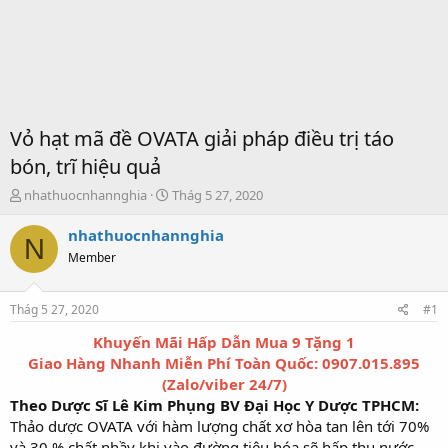
Vỏ hạt mã đề OVATA giải pháp điều trị táo
bón, trĩ hiệu quả
T
S
nhathuocnhannghia
Thág 5 27, 2020
h
t
r
a
nhathuocnhannghia
N
e
r
Member
a
t
d
d
s
a
Thág 5 27, 2020
#1
t
t
a
e
Khuyến Mãi Hấp Dẫn Mua 9 Tặng 1
r
Giao Hàng Nhanh Miễn Phí Toàn Quốc: 0907.015.895
t
(Zalo/viber 24/7)
e
Theo Dược Sĩ Lê Kim Phụng BV Đại Học Y Dược TPHCM:
r
Thảo dược OVATA với hàm lượng chất xơ hòa tan lên tới 70%
và 30 % chất nhầy khi vào đường tiêu hóa sẽ hấp thu nước,