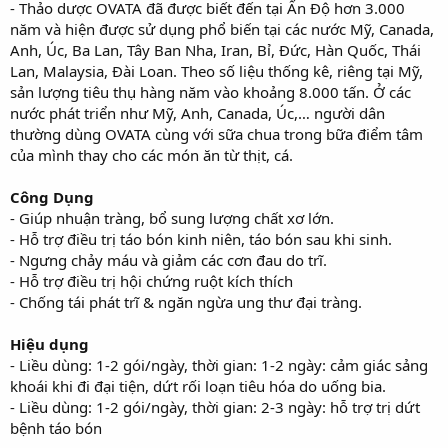
- Thảo dược OVATA đã được biết đến tại Ấn Độ hơn 3.000
năm và hiện được sử dụng phổ biến tại các nước Mỹ, Canada,
Anh, Úc, Ba Lan, Tây Ban Nha, Iran, Bỉ, Đức, Hàn Quốc, Thái
Lan, Malaysia, Đài Loan. Theo số liệu thống kê, riêng tại Mỹ,
sản lượng tiêu thụ hàng năm vào khoảng 8.000 tấn. Ở các
nước phát triển như Mỹ, Anh, Canada, Úc,… người dân
thường dùng OVATA cùng với sữa chua trong bữa điểm tâm
của mình thay cho các món ăn từ thịt, cá.
Công Dụng
- Giúp nhuận tràng, bổ sung lượng chất xơ lớn.
- Hỗ trợ điều trị táo bón kinh niên, táo bón sau khi sinh.
- Ngưng chảy máu và giảm các cơn đau do trĩ.
- Hỗ trợ điều trị hội chứng ruột kích thích
- Chống tái phát trĩ & ngăn ngừa ung thư đại tràng.
Hiệu dụng
- Liều dùng: 1-2 gói/ngày, thời gian: 1-2 ngày: cảm giác sảng
khoái khi đi đại tiện, dứt rối loạn tiêu hóa do uống bia.
- Liều dùng: 1-2 gói/ngày, thời gian: 2-3 ngày: hỗ trợ trị dứt
bệnh táo bón