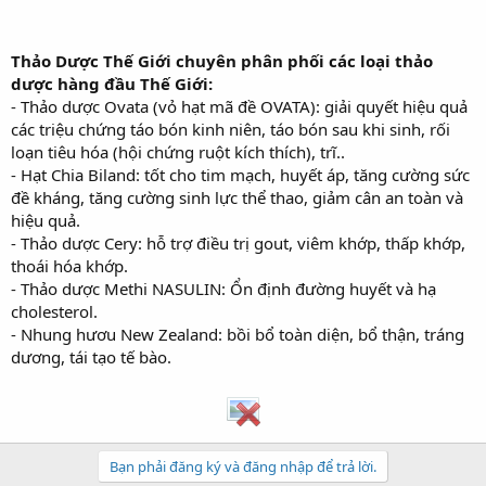
Thảo Dược Thế Giới chuyên phân phối các loại thảo
dược hàng đầu Thế Giới:
- Thảo dược Ovata (vỏ hạt mã đề OVATA): giải quyết hiệu quả
các triệu chứng táo bón kinh niên, táo bón sau khi sinh, rối
loạn tiêu hóa (hội chứng ruột kích thích), trĩ..
- Hạt Chia Biland: tốt cho tim mạch, huyết áp, tăng cường sức
đề kháng, tăng cường sinh lực thể thao, giảm cân an toàn và
hiệu quả.
- Thảo dược Cery: hỗ trợ điều trị gout, viêm khớp, thấp khớp,
thoái hóa khớp.
- Thảo dược Methi NASULIN: Ổn định đường huyết và hạ
cholesterol.
- Nhung hươu New Zealand: bồi bổ toàn diện, bổ thận, tráng
dương, tái tạo tế bào.
Bạn phải đăng ký và đăng nhập để trả lời.