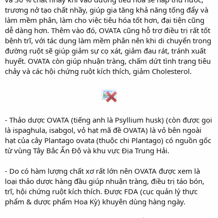
trương nở tạo chất nhầy, giúp gia tăng khả năng tống đẩy và
làm mềm phân, làm cho việc tiêu hóa tốt hơn, đại tiện cũng
dễ dàng hơn. Thêm vào đó, OVATA cũng hỗ trợ điều trị rất tốt
bệnh trĩ, với tác dụng làm mềm phân nên khi di chuyển trong
đường ruột sẽ giúp giảm sự cọ xát, giảm đau rát, tránh xuất
huyết. OVATA còn giúp nhuận tràng, chấm dứt tình trạng tiêu
chảy và các hội chứng ruột kích thích, giảm Cholesterol.
- Thảo dược OVATA (tiếng anh là Psyllium husk) (còn được gọi
là ispaghula, isabgol, vỏ hạt mã đề OVATA) là vỏ bên ngoài
hạt của cây Plantago ovata (thuộc chi Plantago) có nguồn gốc
từ vùng Tây Bắc Ấn Độ và khu vực Địa Trung Hải.
- Do có hàm lượng chất xơ rất lớn nên OVATA được xem là
loại thảo dược hàng đầu giúp nhuận tràng, điều trị táo bón,
trĩ, hội chứng ruột kích thích. Được FDA (cục quản lý thực
phẩm & dược phẩm Hoa Kỳ) khuyên dùng hàng ngày.