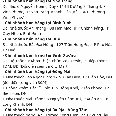
- Chi nhánh bán hàng tại Nha Trang
Đc: Bác sĩ Nguyễn Hoàng Duy - 114B Đường 2 Tháng 4, P
Vĩnh Phước, TP Nha Trang, Khánh Hòa (Kế UBND Phường
Vĩnh Phước)
- Chi nhánh bán hàng tại Bình Định
Đc: Nhà thuốc An Khang - 08 Hàn Mặc Tử P Ghềnh Ráng, TP
Quy Nhơn, Bình Định
- Chi nhánh bán hàng tại Huế
Đc: Nhà thuốc Bắc Đại Hùng - 127 Trần Hưng Đạo, P Phú Hòa,
TP Huế
- Chi nhánh bán hàng tại Bình Dương
Đc: Hệ Thống Y Khoa Thiện Phúc: 282 Yersin, P. Hiệp Thành,
TDM, BD (Đối diện siêu thị City Mart)
- Chi nhánh bán hàng tại Đồng Nai
+ Nhà thuốc Lan Ngọc Linh: 177/3 Tân Biên, TP Biên Hòa, ĐN
(đối diện công viên 30/4)
+ Phòng khám Bác Sĩ Linh: 115 Đồng Khởi, P Tân Phong, TP
Biên Hòa, ĐN
+ Nhà thuốc Mai Trâm: 08 Nguyễn Công Trứ, P Xuân An, Tx
Long Khánh, ĐN
- Chi nhánh bán hàng tại Bà Rịa - Vũng Tàu:
+ Nhà thuốc NaNo: 473 Trương Công Định, P7 TP Vũng Tàu,