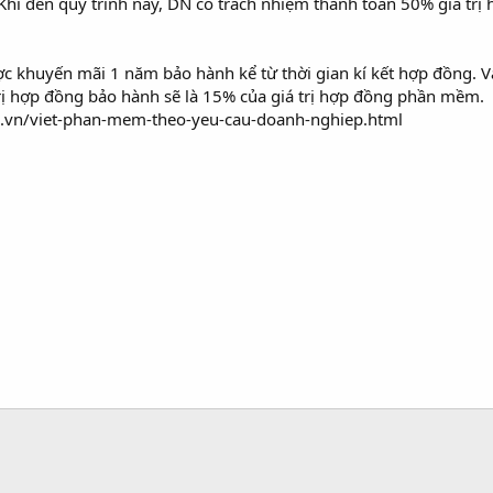
Khi đến quy trình này, DN có trách nhiệm thanh toán 50% giá trị 
 khuyến mãi 1 năm bảo hành kể từ thời gian kí kết hợp đồng. Và
 trị hợp đồng bảo hành sẽ là 15% của giá trị hợp đồng phần mềm.
.com.vn/viet-phan-mem-theo-yeu-cau-doanh-nghiep.html