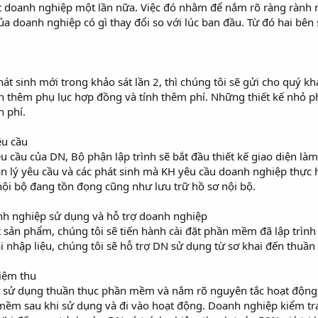
át doanh nghiệp một lần nữa. Việc đó nhằm để nắm rõ ràng rành
doanh nghiệp có gì thay đổi so với lúc ban đầu. Từ đó hai bên s
 sinh mới trong khảo sát lần 2, thì chúng tôi sẽ gửi cho quý khác
ện thêm phụ lục hợp đồng và tính thêm phí. Những thiết kế nhỏ ph
n phí.
êu cầu
u cầu của DN, Bộ phận lập trình sẽ bắt đầu thiết kế giao diện là
 lý yêu cầu và các phát sinh mà KH yêu cầu doanh nghiệp thực 
nội bộ đang tồn đọng cũng như lưu trữ hồ sơ nội bộ.
anh nghiệp sử dụng và hỗ trợ doanh nghiệp
ất sản phẩm, chúng tôi sẽ tiến hành cài đặt phần mềm đã lập tr
i nhập liệu, chúng tôi sẽ hỗ trợ DN sử dụng từ sơ khai đến thuần 
iệm thu
N sử dụng thuần thục phần mềm và nắm rõ nguyên tắc hoạt động
mềm sau khi sử dụng và đi vào hoạt động. Doanh nghiệp kiểm tra