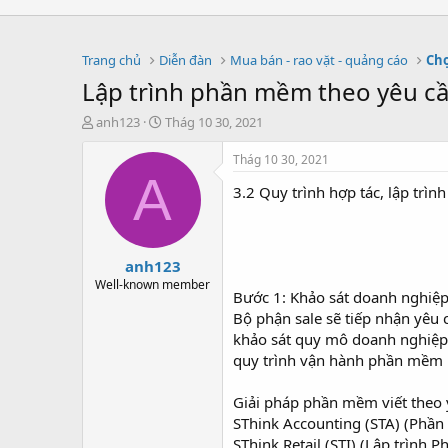
Trang chủ
Diễn đàn
Mua bán - rao vặt - quảng cáo
Chợ
Lập trình phần mềm theo yêu c
T
S
anh123
Thág 10 30, 2021
h
t
r
a
Thág 10 30, 2021
e
r
A
3.2 Quy trình hợp tác, lập trì
a
t
d
d
s
a
t
t
anh123
a
e
r
Well-known member
Bước 1: Khảo sát doanh nghiệp
t
Bộ phận sale sẽ tiếp nhận yêu 
e
r
khảo sát quy mô doanh nghiệp.
quy trình vận hành phần mềm 
Giải pháp phần mềm viết theo 
SThink Accounting (STA) (Phần
SThink Retail (STI) (Lập trình