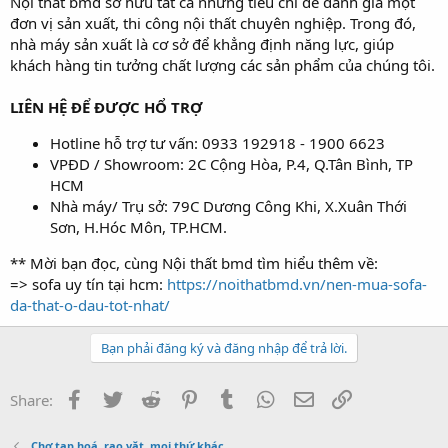
Nội thất bmd sở hữu tất cả những tiêu chí để đánh giá một
đơn vị sản xuất, thi công nội thất chuyên nghiệp. Trong đó,
nhà máy sản xuất là cơ sở để khẳng định năng lực, giúp
khách hàng tin tưởng chất lượng các sản phẩm của chúng tôi.
LIÊN HỆ ĐỂ ĐƯỢC HỔ TRỢ
Hotline hỗ trợ tư vấn: 0933 192918 - 1900 6623
VPĐD / Showroom: 2C Cộng Hòa, P.4, Q.Tân Bình, TP
HCM
Nhà máy/ Trụ sở: 79C Dương Công Khi, X.Xuân Thới
Sơn, H.Hóc Môn, TP.HCM.
** Mời bạn đọc, cùng Nội thất bmd tìm hiểu thêm về:
=> sofa uy tín tại hcm:
https://noithatbmd.vn/nen-mua-sofa-
da-that-o-dau-tot-nhat/
Bạn phải đăng ký và đăng nhập để trả lời.
Facebook
Twitter
Reddit
Pinterest
Tumblr
WhatsApp
Email
Link
Share:
Chợ tạp hoá, rao vặt, mọi thứ khác