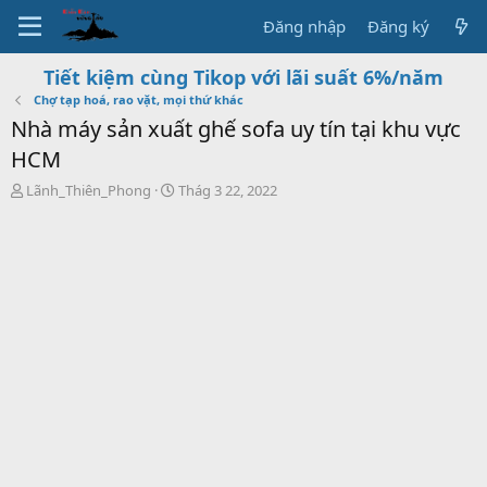
Đăng nhập
Đăng ký
Tiết kiệm cùng Tikop với lãi suất 6%/năm
Chợ tạp hoá, rao vặt, mọi thứ khác
Nhà máy sản xuất ghế sofa uy tín tại khu vực
HCM
T
S
Lãnh_Thiên_Phong
Thág 3 22, 2022
h
t
r
a
e
r
a
t
d
d
s
a
t
t
a
e
r
t
e
r