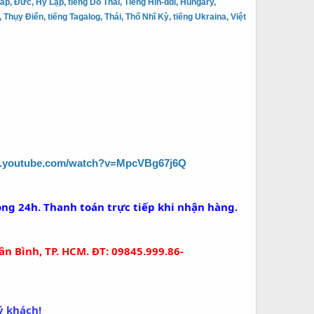
, Đức, Hy Lạp, tiếng Do Thái, Tiếng Hin-ddi, Hungary,
Thụy Điển, tiếng Tagalog, Thái, Thổ Nhĩ Kỳ, tiếng Ukraina, Việt
w.youtube.com/watch?v=MpcVBg67j6Q
òng 24h. Thanh toán trực tiếp khi nhận hàng.
n Bình, TP. HCM. ĐT: 09845.999.86-
ý khách!