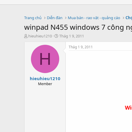
Trang chủ
Diễn đàn
Mua bán - rao vặt - quảng cáo
Chợ
winpad N455 windows 7 công nghệ
T
S
hieuhieu1210
Thág 1 9, 2011
h
t
r
a
Thág 1 9, 2011
e
r
H
a
t
d
d
s
a
t
t
hieuhieu1210
a
e
r
Member
t
e
r
Wi