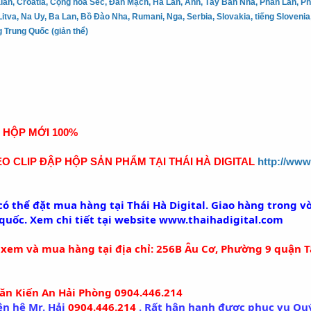
lan, Croatia, Cộng hòa Séc, Đan Mạch, Hà Lan, Anh, Tây Ban Nha, Phần Lan, Pháp
Litva, Na Uy, Ba Lan, Bồ Đào Nha, Rumani, Nga, Serbia, Slovakia, tiếng Slovenia, 
 Trung Quốc (giản thể)
HỘP MỚI 100%
O CLIP ĐẬP HỘP SẢN PHẨM TẠI THÁI HÀ DIGITAL
http://ww
ó thể đặt mua hàng tại Thái Hà Digital. Giao hàng trong v
uốc. Xem chi tiết tại website
www.thaihadigital.com
 xem và mua hàng tại địa chỉ: 256B Âu Cơ, Phường 9 quận Tâ
Văn Kiến An Hải Phòng 0904.446.214
ên hệ Mr. Hải
0904.446.214
. Rất hân hạnh được phục vụ Qu