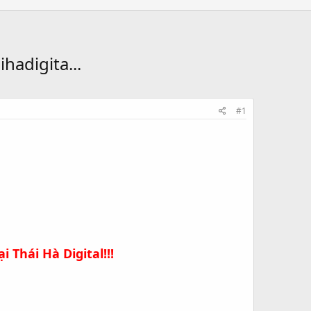
hadigita...
#1
 Thái Hà Digital!!!