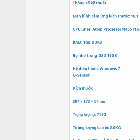
Thông số kỹ thuật
Màn hình cảm ứng kích thước: 10,1
CPU: Intel Atom Processor N455 (1.
RAM:
1GB
DDR3
Bộ nhớ trong: SSD 16GB
Hệ điều hành: Windows 7
G-Sensor
Kích thước
267 × 173 × 17mm
Trọng lượng: 714G
Ttrọng lượng bao bì: 2.0KG