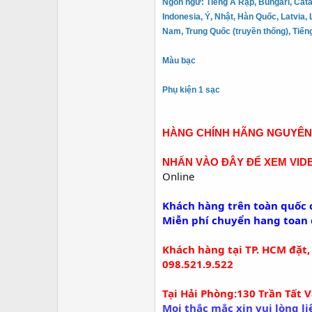
Ngôn ngữ: Tiếng Ả Rập, Bungari, Cata
Indonesia, Ý, Nhật, Hàn Quốc, Latvia, 
Nam, Trung Quốc (truyền thống), Tiếng
Màu bạc
Phụ kiện 1 sạc
HÀNG CHÍNH HÃNG NGUYÊN 
NHẤN VÀO ĐÂY ĐỂ XEM VIDE
Online
Khách hàng trên toàn quốc c
Miễn phí chuyển hang toan q
Khách hàng tại TP. HCM đặt,
098.521.9.522
Tại Hải Phòng:
130 Trần Tất 
Mọi thắc mắc xin vui lòng li