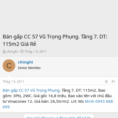
Bán gấp CC 57 Vũ Trọng Phụng. Tầng 7. DT:
115m2 Giá Rẻ
T
S
chinghi
Thág 1 9, 2011
h
t
r
a
chinghi
C
e
r
Senior Member
a
t
d
d
s
a
Thág 1 9, 2011
#1
t
t
a
e
Bán gấp CC 57 Vũ Trọng Phụng
. Tầng 7. DT: 115m2. Bao
r
gồm: 3PN, 2WC. Giá gốc 16,8 triệu. Bao vào tên với chủ đầu
t
tư Vinaconex 12. Giá bán: 26,5tr/m2. LH: Ms
Minh 0943 688
e
699
r
Bạn phải đăng ký và đăng nhập để trả lời.